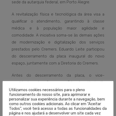
sede da autarquia federal, em Porto Alegre.
A revitalização física e tecnológica da área visa a
qualificar o atendimento, garantindo à classe
médica e à população maior agilidade e
comodidade. A iniciativa soma-se às demais ações
de modernização e digitalização dos serviços
prestados pelo Cremers. Eduardo Leite participou
do descerramento da placa inaugural do novo
espaço, juntamente com a Diretoria do Cremers.
Antes do descerramento da placa, o vice-
presidente do Cremers, Eduardo Neubarth
Trindade, apresentou o resultado da pesquisa de
Utilizamos cookies necessários para o pleno
funcionamento do nosso site, para aprimorar e
opinião encomendada pelo Conselho sobre a
personalizar sua experiência durante a navegação, bem
percepção da sociedade sobre a categoria médica.
como outros cookies adicionais. Ao clicar em "Aceitar
Todos", você terá acesso a todas as funcionalidades da
O estudo, realizado pelo Instituto Pesquisa de
página e nos ajudará a desenvolver um site cada vez