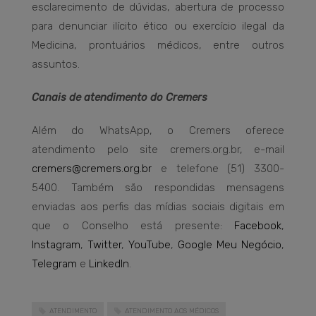
esclarecimento de dúvidas, abertura de processo
para denunciar ilícito ético ou exercício ilegal da
Medicina, prontuários médicos, entre outros
assuntos.
Canais de atendimento do Cremers
Além do WhatsApp, o Cremers oferece
atendimento pelo site cremers.org.br, e-mail
cremers@cremers.org.br
e telefone (51) 3300-
5400. Também são respondidas mensagens
enviadas aos perfis das mídias sociais digitais em
que o Conselho está presente:
Facebook
,
Instagram
,
Twitter
,
YouTube
,
Google Meu Negócio
,
Telegram
e
LinkedIn
.
ATENDIMENTO
ATENDIMENTO AOS MÉDICOS