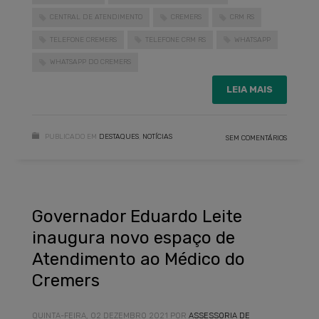
CENTRAL DE ATENDIMENTO
CREMERS
CRM RS
TELEFONE CREMERS
TELEFONE CRM RS
WHATSAPP
WHATSAPP DO CREMERS
LEIA MAIS
PUBLICADO EM
DESTAQUES
,
NOTÍCIAS
SEM COMENTÁRIOS
Governador Eduardo Leite
inaugura novo espaço de
Atendimento ao Médico do
Cremers
QUINTA-FEIRA, 02 DEZEMBRO 2021
POR
ASSESSORIA DE