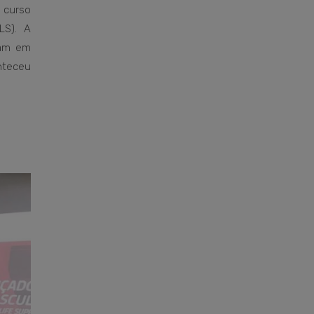
 curso
S). A
ham em
nteceu