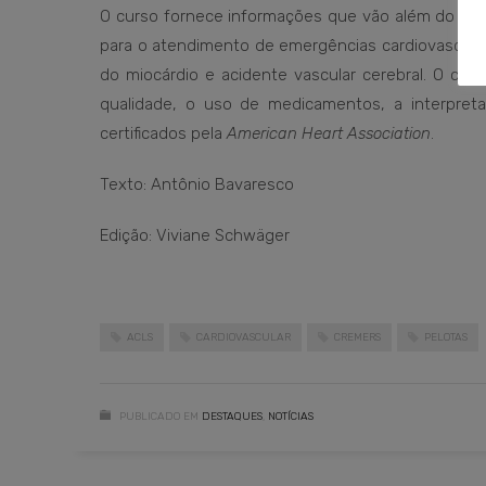
O curso fornece informações que vão além do Sup
para o atendimento de emergências cardiovasculares
do miocárdio e acidente vascular cerebral. O con
qualidade, o uso de medicamentos, a interpret
certificados pela
American Heart Association
.
Texto: Antônio Bavaresco
Edição: Viviane Schwäger
ACLS
CARDIOVASCULAR
CREMERS
PELOTAS
PUBLICADO EM
DESTAQUES
,
NOTÍCIAS