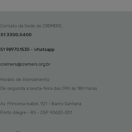
Contato da Sede do CREMERS:
51 3300.5400
51 98970.1530 -
W
hatsapp
cremers@cremers.org.br
Horário de Atendimento:
De segunda a sexta-feira das
09h
às 1
8
h
horas
Av. Princesa Isabel, 921 - Bairro Santana
Porto Alegre - RS - CEP 90620-001