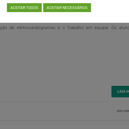
orte Básico de Vida (SBV), transmitindo conhecimentos e habil
ACEITAR TODOS
ACEITAR NECESSÁRIOS
, tais como parada cardiorrespiratória (PCR), arritmias, infart
teúdo enfatiza a importância da ressuscitação cardiopulmonar d
ação de eletrocardiogramas e o trabalho em equipe. Os alun
LEIA 
SEM COM