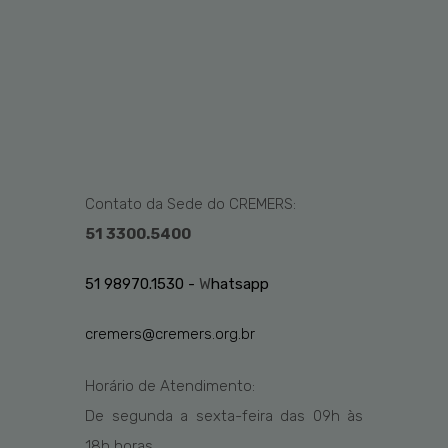
Contato da Sede do CREMERS:
51 3300.5400
51 98970.1530 -
W
hatsapp
cremers@cremers.org.br
Horário de Atendimento:
De segunda a sexta-feira das
09h
às
1
8
h
horas