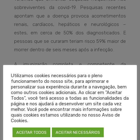
sobreviventes da covid-19. Pesquisas recentes
apontam que a doença provoca acometimentos
renais, cardíacos, hepáticos e neurológicos –
estes, em cerca de 50% dos diagnosticados. E
pessoas que se curaram teriam risco 59% maior de
morrer dentro de seis meses após a infecção.
A imunização completa e competente da
população, o investimento na saúde, a excelência
Utilizamos cookies necessários para o pleno
funcionamento do nosso site, para aprimorar e
na formação médica, a criação de estruturas
personalizar sua experiência durante a navegação, bem
permanentes no Interior e o foco na atenção
como outros cookies adicionais. Ao clicar em "Aceitar
Todos", você terá acesso a todas as funcionalidades da
primária e na prevenção são medidas que podem
página e nos ajudará a desenvolver um site cada vez
diminuir a mortalidade e acelerar a convalescença
melhor. Você pode encontrar mais informações sobre
quais cookies estamos utilizando no nosso Aviso de
da saúde e da economia. As medidas devem ser
Cookies.
tomadas com a participação de todos, para não
tornar a pandemia uma crise alimentar, humanitária
ACEITAR TODOS
ACEITAR NECESSÁRIOS