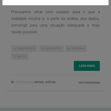
e política ainda maior.
Precisamos olhar com cuidado para o que a
realidade mostra e, a partir da análise dos dados,
convergir para uma situação adequada o mais
rápido possível.
CONVERGÊNCIA
CORONAVÍRUS
PANDEMIA
SAÚDE
LEIA MAIS
PUBLICADO EM
ARTIGOS
,
NOTÍCIAS
SEM COMENTÁRIOS