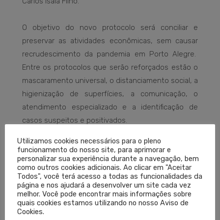
Carlos Isaia Filho.
O objetivo do novo protocolo será conciliar e
preservar as atividades econômicas, sem causar
recrudescimento da pandemia em Porto Alegre.
Entre os protocolos que serão reforçados estão o
mascaramento universal, o distanciamento social, a
higienização de superfícies, a comunicação, o
atendimento especializado e a identificação de
casos suspeitos e positivados.
Utilizamos cookies necessários para o pleno
Também serão tomadas medidas para maior
funcionamento do nosso site, para aprimorar e
personalizar sua experiência durante a navegação, bem
segurança no transporte público, ambientes de
como outros cookies adicionais. Ao clicar em "Aceitar
trabalho, cuidados nos refeitórios, sanitários e
Todos", você terá acesso a todas as funcionalidades da
página e nos ajudará a desenvolver um site cada vez
vestiários e no transporte de trabalhadores. Serão
melhor. Você pode encontrar mais informações sobre
ampliadas medidas como a capacidade de lotação
quais cookies estamos utilizando no nosso Aviso de
Cookies.
tolerada em clubes, academias, escolas,