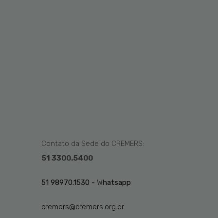
Contato da Sede do CREMERS:
51 3300.5400
51 98970.1530 -
W
hatsapp
cremers@cremers.org.br