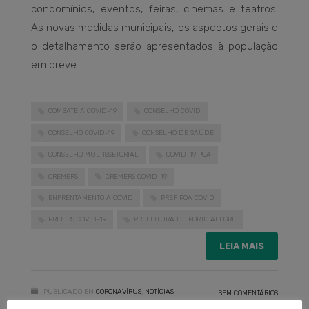
condomínios, eventos, feiras, cinemas e teatros.
As novas medidas municipais, os aspectos gerais e
o detalhamento serão apresentados à população
em breve.
COMBATE A COVID-19
CONSELHO COVID
CONSELHO COVID-19
CONSELHO DE SAÚDE
CONSELHO MULTISSETORIAL
COVID-19 POA
CREMERS
CREMERS COVID-19
ENFRENTAMENTO À COVID
PREF POA COVID
PREF RS COVID-19
PREFEITURA DE PORTO ALEGRE
LEIA MAIS
PUBLICADO EM
CORONAVÍRUS
,
NOTÍCIAS
SEM COMENTÁRIOS