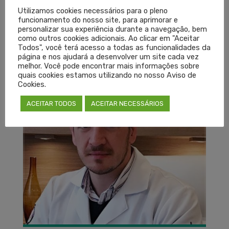
Utilizamos cookies necessários para o pleno
funcionamento do nosso site, para aprimorar e
personalizar sua experiência durante a navegação, bem
como outros cookies adicionais. Ao clicar em "Aceitar
Delegado do Cremers assume
Todos", você terá acesso a todas as funcionalidades da
página e nos ajudará a desenvolver um site cada vez
vaga no Conselho de Saúde de
melhor. Você pode encontrar mais informações sobre
Pelotas
quais cookies estamos utilizando no nosso Aviso de
Cookies.
SEXTA-FEIRA, 14 AGOSTO 2020
POR
ASSESSORIA DE IMPRENSA
ACEITAR TODOS
ACEITAR NECESSÁRIOS