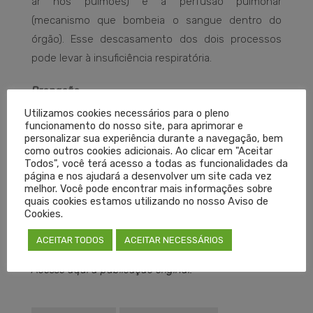
ar nos pulmões) e a perfusão pulmonar
(mecanismo que bombeia o sangue dentro do
órgão). Esse descasamento dos dois processos
pode levar à insuficiência respiratória.
Pronação
Utilizamos cookies necessários para o pleno
Os especialistas consultados ressaltaram ainda
funcionamento do nosso site, para aprimorar e
personalizar sua experiência durante a navegação, bem
que a drenagem postural não deve ser confundida
como outros cookies adicionais. Ao clicar em "Aceitar
com a
posição prona
, uma manobra utilizada para
Todos", você terá acesso a todas as funcionalidades da
página e nos ajudará a desenvolver um site cada vez
combater a hipoxemia nos pacientes com
melhor. Você pode encontrar mais informações sobre
síndrome do desconforto respiratório agudo. Nela,
quais cookies estamos utilizando no nosso Aviso de
Cookies.
o paciente é deitado de bruços, em ângulo
diferente, para aumentar o fluxo de oxigênio.
ACEITAR TODOS
ACEITAR NECESSÁRIOS
Acesse aqui a publicação original.