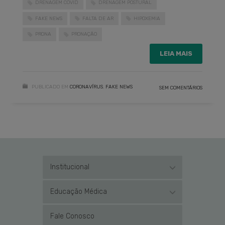
DRENAGEM COVID
DRENAGEM POSTURAL
FAKE NEWS
FALTA DE AR
HIPOXEMIA
PRONA
PRONAÇÃO
LEIA MAIS
PUBLICADO EM
CORONAVÍRUS
,
FAKE NEWS
SEM COMENTÁRIOS
Institucional
Educação Médica
Fale Conosco