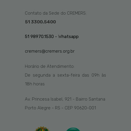
Contato da Sede do CREMERS:
51 3300.5400
51 98970.1530 -
W
hatsapp
cremers@cremers.org.br
Horário de Atendimento:
De segunda a sexta-feira das
09h
às
1
8
h
horas
Av. Princesa Isabel, 921 - Bairro Santana
Porto Alegre - RS - CEP 90620-001