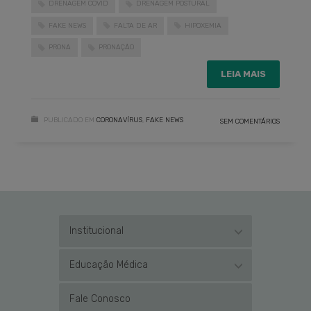
DRENAGEM COVID
DRENAGEM POSTURAL
FAKE NEWS
FALTA DE AR
HIPOXEMIA
PRONA
PRONAÇÃO
LEIA MAIS
PUBLICADO EM
CORONAVÍRUS
,
FAKE NEWS
SEM COMENTÁRIOS
Institucional
Educação Médica
Fale Conosco