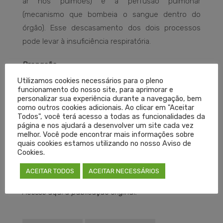
ar nos pulmões) e a perfusão pulmonar
(mecanismo que bombeia o sangue dentro do
órgão). Esse descasamento dos dois processos
pode levar à insuficiência respiratória.
Pronação
Utilizamos cookies necessários para o pleno
Os especialistas consultados ressaltaram ainda
funcionamento do nosso site, para aprimorar e
personalizar sua experiência durante a navegação, bem
que a drenagem postural não deve ser confundida
como outros cookies adicionais. Ao clicar em "Aceitar
com a
posição prona
, uma manobra utilizada para
Todos", você terá acesso a todas as funcionalidades da
página e nos ajudará a desenvolver um site cada vez
combater a hipoxemia nos pacientes com
melhor. Você pode encontrar mais informações sobre
síndrome do desconforto respiratório agudo. Nela,
quais cookies estamos utilizando no nosso Aviso de
Cookies.
o paciente é deitado de bruços, em ângulo
diferente, para aumentar o fluxo de oxigênio.
ACEITAR TODOS
ACEITAR NECESSÁRIOS
Acesse aqui a publicação original.