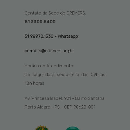
Contato da Sede do CREMERS:
51 3300.5400
51 98970.1530 -
W
hatsapp
cremers@cremers.org.br
Horário de Atendimento:
De segunda a sexta-feira das
09h
às
1
8
h
horas
Av. Princesa Isabel, 921 - Bairro Santana
Porto Alegre - RS - CEP 90620-001