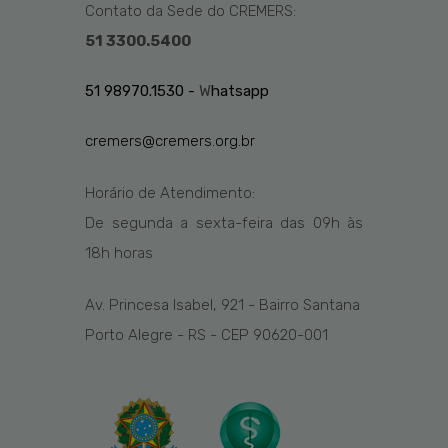
Contato da Sede do CREMERS:
51 3300.5400
51 98970.1530 -
W
hatsapp
cremers@cremers.org.br
Horário de Atendimento:
De segunda a sexta-feira das
09h
às
1
8
h
horas
Av. Princesa Isabel, 921 - Bairro Santana
Porto Alegre - RS - CEP 90620-001