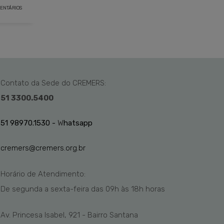
ENTÁRIOS
Contato da Sede do CREMERS:
51 3300.5400
51 98970.1530 -
W
hatsapp
cremers@cremers.org.br
Horário de Atendimento:
De segunda a sexta-feira das
09h
às 1
8
h
horas
Av. Princesa Isabel, 921 - Bairro Santana