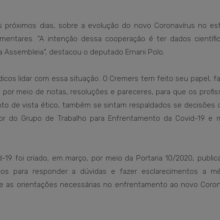
 próximos dias, sobre a evolução do novo Coronavírus no es
mentares. “A intenção dessa cooperação é ter dados científi
a Assembleia”, destacou o deputado Ernani Polo.
icos lidar com essa situação. O Cremers tem feito seu papel, f
or meio de notas, resoluções e pareceres, para que os profiss
to de vista ético, também se sintam respaldados se decisões d
or do Grupo de Trabalho para Enfrentamento da Covid-19 e 
19 foi criado, em março, por meio da Portaria 10/2020, public
icos para responder a dúvidas e fazer esclarecimentos a mé
re as orientações necessárias no enfrentamento ao novo Coron