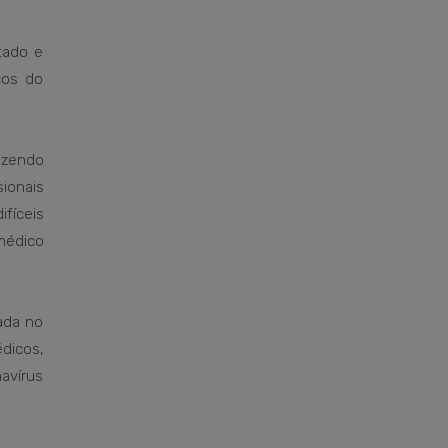
tado e
cos do
azendo
ionais
ifíceis
médico
ada no
dicos,
avírus