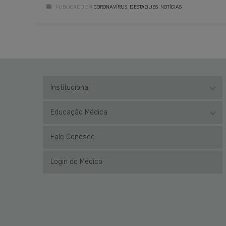
PUBLICADO EM
CORONAVÍRUS
,
DESTAQUES
,
NOTÍCIAS
Institucional
Educação Médica
Fale Conosco
Login do Médico