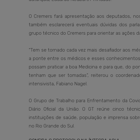
O Cremers fará apresentação aos deputados, nos
também esclarecerá eventuais dúvidas dos parla
grupo técnico do Cremers para orientar as ações d
“Tem se tornado cada vez mais desafiador aos méd
a ponte entre os médicos e esses conhecimentos p
possam praticar a boa Medicina e para que, do pon
tenham que ser tomadas”, reiterou o coordenad
intensivista, Fabiano Nagel.
O Grupo de Trabalho para Enfrentamento da Covid-
Diário Oficial da União. O GT reúne cinco técn
instituições de saúde, população e imprensa sob
no Rio Grande do Sul.