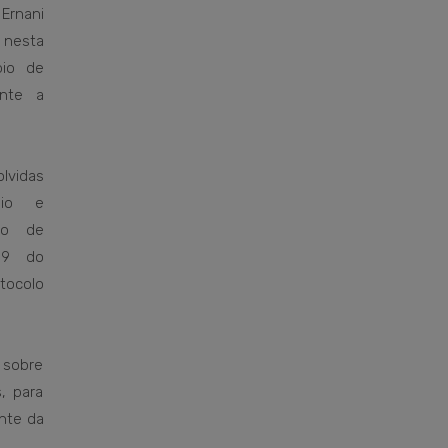
Ernani
 nesta
bio de
ante a
vidas
oio e
po de
19 do
tocolo
 sobre
, para
nte da