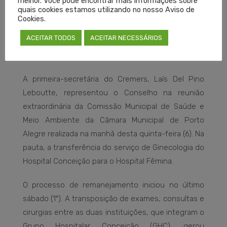
melhor. Você pode encontrar mais informações sobre
quais cookies estamos utilizando no nosso Aviso de
Cookies.
ACEITAR TODOS
ACEITAR NECESSÁRIOS
A primeira-secretária do Cremers, Laís Del Pino
Leboutte, representou o Conselho na reunião
extraordinária da Comissão Municipal de Saúde e
Meio Ambiente da Câmara Municipal de Porto
Alegre realizada na manhã desta quinta-feira (6). Na
pauta, a transferência do serviço de Ginecologia do
Hospital Conceição para o Hospital Fêmina.
O processo de remanejamento iniciou no último
sábado (1º). A transposição de exames, consultas e
cirurgias entre as duas instituições, que integram o
Grupo Hospitalar Conceição (GHC), gerou