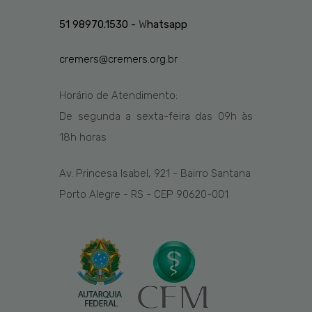
51 98970.1530 -
W
hatsapp
cremers@cremers.org.br
Horário de Atendimento:
De segunda a sexta-feira das
09h
às
1
8
h
horas
Av. Princesa Isabel, 921 - Bairro Santana
Porto Alegre - RS - CEP 90620-001