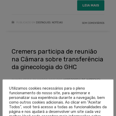
LEIA MAIS
PUBLICADO EM
DESTAQUES
,
NOTÍCIAS
SEM COMENTÁRIOS
Cremers participa de reunião
na Câmara sobre transferência
da ginecologia do GHC
QUINTA-FEIRA, 06 MARÇO 2025
POR
ASSESSORIA DE IMPRENSA
Utilizamos cookies necessários para o pleno
funcionamento do nosso site, para aprimorar e
personalizar sua experiência durante a navegação, bem
como outros cookies adicionais. Ao clicar em "Aceitar
Todos", você terá acesso a todas as funcionalidades da
página e nos ajudará a desenvolver um site cada vez