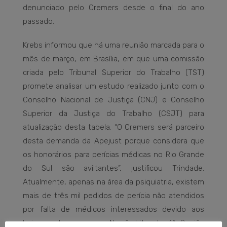
denunciado pelo Cremers desde o final do ano
passado.
Krebs informou que há uma reunião marcada para o
mês de março, em Brasília, em que uma comissão
criada pelo Tribunal Superior do Trabalho (TST)
promete analisar um estudo realizado junto com o
Conselho Nacional de Justiça (CNJ) e Conselho
Superior da Justiça do Trabalho (CSJT) para
atualização desta tabela. “O Cremers será parceiro
desta demanda da Apejust porque considera que
os honorários para perícias médicas no Rio Grande
do Sul são aviltantes”, justificou Trindade.
Atualmente, apenas na área da psiquiatria, existem
mais de três mil pedidos de perícia não atendidos
por falta de médicos interessados devido aos
baixos valores pagos. No âmbito da 4ª Região