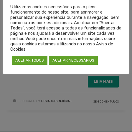
(Justiça Federal), a demanda média de perícias
Utilizamos cookies necessários para o pleno
funcionamento do nosso site, para aprimorar e
varia de seis a oito mil por mês.
personalizar sua experiência durante a navegação, bem
como outros cookies adicionais. Ao clicar em "Aceitar
Texto: Antônio Bavaresco
Todos", você terá acesso a todas as funcionalidades da
página e nos ajudará a desenvolver um site cada vez
melhor. Você pode encontrar mais informações sobre
Edição: Viviane Schwäger
quais cookies estamos utilizando no nosso Aviso de
Cookies.
ACEITAR TODOS
ACEITAR NECESSÁRIOS
CREMERS
JUSTIÇA DO TRABALHO
PERITOS MÉDICOS
TRIBUNAL DE JUSTIÇA
LEIA MAIS
PUBLICADO EM
DESTAQUES
,
NOTÍCIAS
SEM COMENTÁRIOS