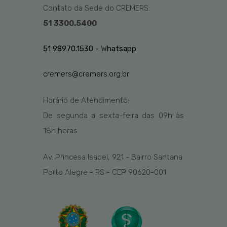
Contato da Sede do CREMERS:
51 3300.5400
51 98970.1530 -
W
hatsapp
cremers@cremers.org.br
Horário de Atendimento:
De segunda a sexta-feira das
09h
às
1
8
h
horas
Av. Princesa Isabel, 921 - Bairro Santana
Porto Alegre - RS - CEP 90620-001