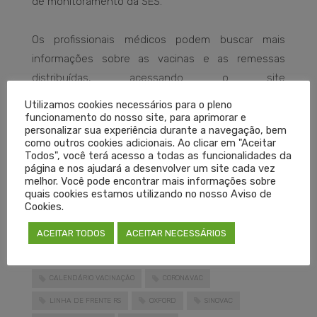
de monitoramento da SES.
Os profissionais médicos podem buscar mais
informações sobre as vacinas e as remessas
distribuídas, acessando o site
coronavirus.rs.gov.br/tevacinars
.
Utilizamos cookies necessários para o pleno
funcionamento do nosso site, para aprimorar e
personalizar sua experiência durante a navegação, bem
Também é possível denunciar possíveis “fura-filas”,
como outros cookies adicionais. Ao clicar em "Aceitar
as pessoas que estão fora dos grupos prioritários
Todos", você terá acesso a todas as funcionalidades da
página e nos ajudará a desenvolver um site cada vez
e que receberam dose do imunizante
melhor. Você pode encontrar mais informações sobre
indevidamente. Para denunciar,
ACESSE AQUI
e
quais cookies estamos utilizando no nosso Aviso de
Cookies.
preencha o formulário da Secretaria da Saúde e
Ministério Público.
ACEITAR TODOS
ACEITAR NECESSÁRIOS
CALENDÁRIO VACINAÇÃO
CORONAVAC
LINHA DE FRENTE RS
OXFORD
SINOVAC