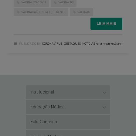
VACINA COVID-19
VACINA RS
VACINAÇÃO LINHA DE FRENTE
VACINAS
LEIA MAIS
PUBLICADO EM
CORONAVÍRUS
,
DESTAQUES
,
NOTÍCIAS
SEM COMENTÁRIOS
Institucional
Educação Médica
Fale Conosco