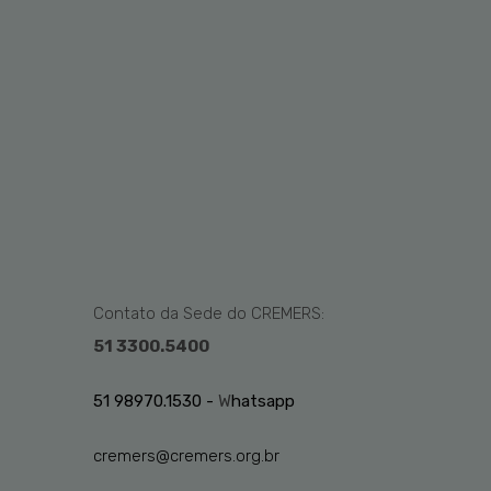
Contato da Sede do CREMERS:
51 3300.5400
51 98970.1530 -
W
hatsapp
cremers@cremers.org.br