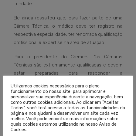
Trindade.
Ele ainda ressaltou que, para fazer parte de uma
Câmara Técnica, o médico deve ter registro na
respectiva especialidade, ter renomada qualificação
profissional e expertise na área de atuação.
Para o presidente do Cremers, “as Câmaras
Técnicas são extremamente qualificadas e devem
estar preparadas para responder a
questionamentos da sociedade nas diferentes
Utilizamos cookies necessários para o pleno
áreas, sendo um referencial técnico e científico das
funcionamento do nosso site, para aprimorar e
personalizar sua experiência durante a navegação, bem
decisões que vão nortear a Medicina no Rio Grande
como outros cookies adicionais. Ao clicar em "Aceitar
do Sul”.
Todos", você terá acesso a todas as funcionalidades da
página e nos ajudará a desenvolver um site cada vez
melhor. Você pode encontrar mais informações sobre
Três médicos receberam, de forma simbólica e por
quais cookies estamos utilizando no nosso Aviso de
antiguidade, homenagem pela nomeação, em
Cookies.