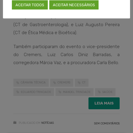
nome dos demais membros das 54 Câmaras
ACEITAR TODOS
ACEITAR NECESSÁRIOS
Técnicas: Nilton Tabajara Herter (CT de Cirurgia de
Cabeça e Pescoço), Giovani Antônio Bemvenuti
(CT de Gastroenterologia), e Luiz Augusto Pereira
(CT de Ética Médica e Bioética).
Também participaram do evento o vice-presidente
do Cremers, Luiz Carlos Diniz Barradas, a
corregedora Márcia Vaz, e a procuradora Carla Bello.
CÂMARA TÉCNICA
CREMERS
CT
EDUARDO TRINDADE
MANOEL TRINDADE
SAÚDE
LEIA MAIS
PUBLICADO EM
NOTÍCIAS
SEM COMENTÁRIOS