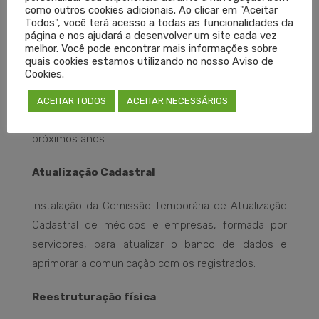
Planejamento Estratégico 2021/2023
como outros cookies adicionais. Ao clicar em "Aceitar
Todos", você terá acesso a todas as funcionalidades da
página e nos ajudará a desenvolver um site cada vez
Criado em consonância com as funções e
melhor. Você pode encontrar mais informações sobre
quais cookies estamos utilizando no nosso Aviso de
atribuições do Cremers, o Planejamento
Cookies.
Estratégico é um instrumento auxiliar à gestão,
que estabelece os objetivos, as metas e os
ACEITAR TODOS
ACEITAR NECESSÁRIOS
indicadores de controle que serão seguidos nos
próximos anos.
Atualização Cadastral
Instalação da Comissão Temporária de Atualização
Cadastral de médicos e empresas, formada por
servidores, para atualizar o banco de dados e
aprimorar a comunicação com os registrados.
Reestruturação física