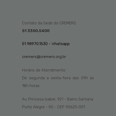
Contato da Sede do CREMERS:
51 3300.5400
51 98970.1530 -
W
hatsapp
cremers@cremers.org.br
Horário de Atendimento:
De segunda a sexta-feira das
09h
às
1
8
h
horas
Av. Princesa Isabel, 921 - Bairro Santana
Porto Alegre - RS - CEP 90620-001