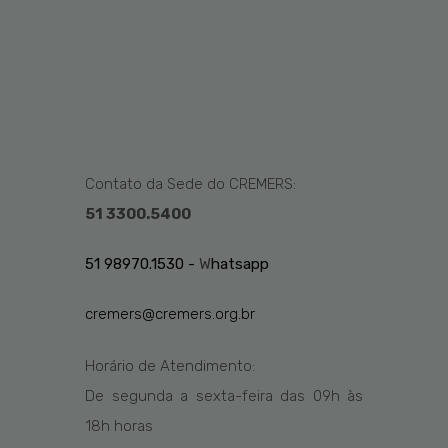
Contato da Sede do CREMERS:
51 3300.5400
51 98970.1530 -
W
hatsapp
cremers@cremers.org.br
Horário de Atendimento:
De segunda a sexta-feira das
09h
às
1
8
h
horas