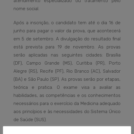
atendimento especializado ou tratamento pelo
nome social.
Após a inscrição, o candidato tem até o dia 16 de
junho para pagar o valor da prova, que acontecerá
em 5 de setembro. A divulgação do resultado final
está prevista para 19 de novembro. As provas
serão aplicadas nas seguintes cidades: Brasília
(DF), Campo Grande (MS), Curitiba (PR), Porto
Alegre (RS), Recife (PF), Rio Branco (AC), Salvador
(BA) e São Paulo (SP). As provas serão por etapas,
teórica e pratica. O exame visa a avaliar as
habilidades, as competências e os conhecimentos
necessários para o exercício da Medicina adequado
aos princípios e às necessidades do Sistema Único
de Saúde (SUS).