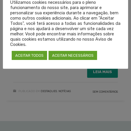
Utilizamos cookies necessários para o pleno
EXAME DIPLOMA ESTRANGEIRO
funcionamento do nosso site, para aprimorar e
personalizar sua experiência durante a navegação, bem
EXAME ESTRANGEIRO MEDICINA
EXAME ESTRANGEIROS
como outros cookies adicionais. Ao clicar em "Aceitar
Todos", você terá acesso a todas as funcionalidades da
EXAME MEDICINA
MEDICINA ESTRANGEIRO
página e nos ajudará a desenvolver um site cada vez
melhor. Você pode encontrar mais informações sobre
MÉDICO ESTRANGEIRO
PROVA ESTRANGEIROS
quais cookies estamos utilizando no nosso Aviso de
PROVA MEDICINA
PROVA REVALIDA
REVALIDA
Cookies.
REVALIDA 2021
REVALIDAÇÃO
ACEITAR TODOS
ACEITAR NECESSÁRIOS
REVALIDAR DIPLOMA
LEIA MAIS
PUBLICADO EM
DESTAQUES
,
NOTÍCIAS
SEM COMENTÁRIOS