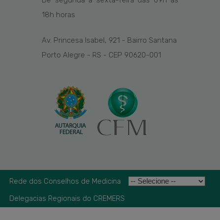
De segunda a sexta-feira das
09h
às
1
8
h
horas
Av. Princesa Isabel, 921 - Bairro Santana
Porto Alegre - RS - CEP 90620-001
Rede dos Conselhos de Medicina
Delegacias Regionais do CREMERS