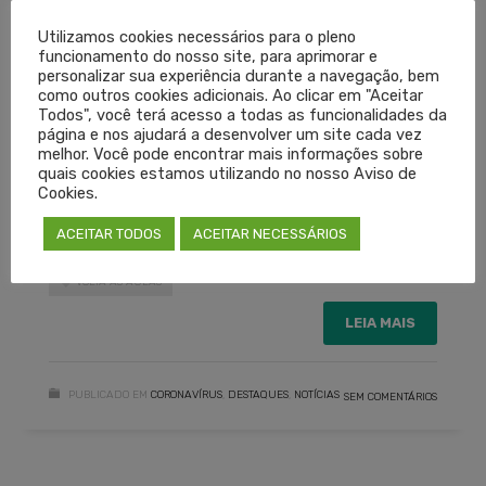
propagação da Covid-19.
Utilizamos cookies necessários para o pleno
funcionamento do nosso site, para aprimorar e
personalizar sua experiência durante a navegação, bem
Dr. Carlos Isaia Filho
como outros cookies adicionais. Ao clicar em "Aceitar
Todos", você terá acesso a todas as funcionalidades da
Presidente do Cremers
página e nos ajudará a desenvolver um site cada vez
melhor. Você pode encontrar mais informações sobre
quais cookies estamos utilizando no nosso Aviso de
Cookies.
ACEITAR TODOS
ACEITAR NECESSÁRIOS
COVID-19
FLEXIBILIZAÇÃO
RETOMADA AULAS
VOLTA ÀS AULAS
LEIA MAIS
PUBLICADO EM
CORONAVÍRUS
,
DESTAQUES
,
NOTÍCIAS
SEM COMENTÁRIOS