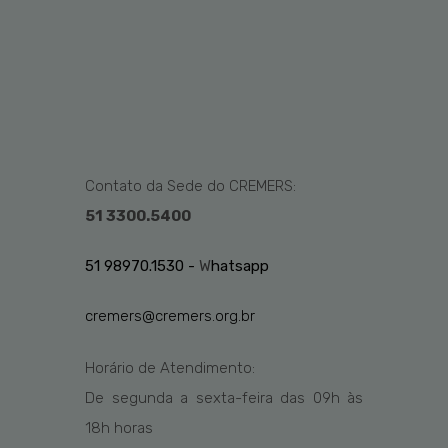
Contato da Sede do CREMERS:
51 3300.5400
51 98970.1530 -
W
hatsapp
cremers@cremers.org.br
Horário de Atendimento:
De segunda a sexta-feira das
09h
às
1
8
h
horas