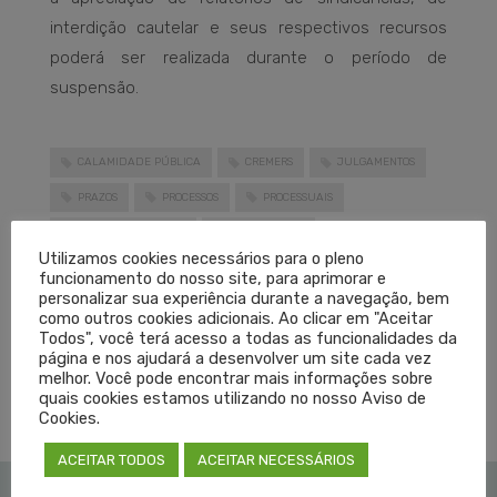
interdição cautelar e seus respectivos recursos
poderá ser realizada durante o período de
suspensão.
CALAMIDADE PÚBLICA
CREMERS
JULGAMENTOS
PRAZOS
PROCESSOS
PROCESSUAIS
RIO GRANDE DO SUL
SINDICÂNCIAS
Utilizamos cookies necessários para o pleno
LEIA MAIS
funcionamento do nosso site, para aprimorar e
personalizar sua experiência durante a navegação, bem
como outros cookies adicionais. Ao clicar em "Aceitar
Todos", você terá acesso a todas as funcionalidades da
PUBLICADO EM
GT ENCHENTES
,
NOTÍCIAS
SEM COMENTÁRIOS
página e nos ajudará a desenvolver um site cada vez
melhor. Você pode encontrar mais informações sobre
quais cookies estamos utilizando no nosso Aviso de
Cookies.
ACEITAR TODOS
ACEITAR NECESSÁRIOS