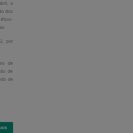
ril, o
ão dos
tico-
io.
), por
es de
ção de
íodo de
MAIS