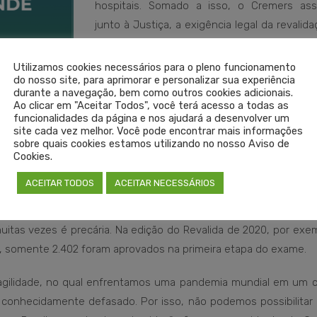
hospitais. Somado a isso, o Cremers ass
junto à Justiça, a exigência legal da revalid
diplomas emitidos por instituições estran
para o exercício da Medicina no Brasil. Em
Utilizamos cookies necessários para o pleno funcionamento
do nosso site, para aprimorar e personalizar sua experiência
mais de um ano, foram registrados mais 
durante a navegação, bem como outros cookies adicionais.
pedidos de profissionais e gestões municipa
Ao clicar em "Aceitar Todos", você terá acesso a todas as
funcionalidades da página e nos ajudará a desenvolver um
ter autorização para contratação sem o Exame Nacional de Reva
site cada vez melhor. Você pode encontrar mais informações
ducação Superior Estrangeira (Revalida).
sobre quais cookies estamos utilizando no nosso Aviso de
Cookies.
s as ações ajuizadas contra esses pedidos, conseguindo sus
ACEITAR TODOS
ACEITAR NECESSÁRIOS
rejudicar a assistência à Saúde no estado. Em análise dos da
nais Anísio Teixeira, do Ministério da Educação (MEC), os result
tas vezes é precária. Na edição do Revalida de 2020, por exem
, somente 2.402 foram aprovados na primeira etapa do exame.
gilidade, no qual enfrentamos uma pandemia mundial em um c
 conhecidamente defasado. Por isso, não podemos possibilitar