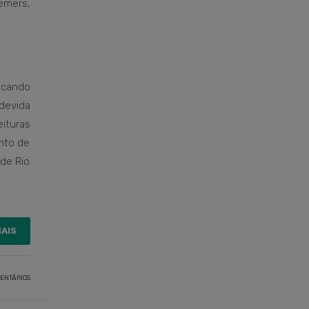
remers,
scando
devida
ituras
nto de
 de Rio
MAIS
ENTÁRIOS