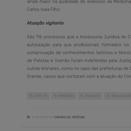
ainda maior na qualidade do exercício da Medicina
Carlos Isaia Filho.
Atuação vigilante
São 116 processos que a Assessoria Jurídica do 
autorização para que profissionais formados n
comprovação de conhecimentos teóricos e técnico
de Pelotas e Viamão foram indeferidas pela Justi
outras liminares, como no caso das prefeituras de 
Grande, casos que contaram com a atuação do Cr
COVID-19
PROCESSOS
REVALIDA
REVALIDAÇÃO
PUBLICADO EM
DESTAQUES
,
NOTÍCIAS