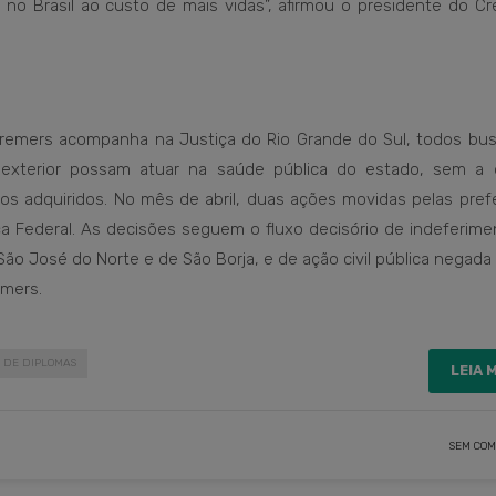
 no Brasil ao custo de mais vidas”, afirmou o presidente do C
Cremers acompanha na Justiça do Rio Grande do Sul, todos bu
o exterior possam atuar na saúde pública do estado, sem a 
s adquiridos. No mês de abril, duas ações movidas pelas prefe
ça Federal. As decisões seguem o fluxo decisório de indeferime
São José do Norte e de São Borja, e de ação civil pública negada
emers.
 DE DIPLOMAS
LEIA 
SEM COM