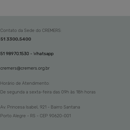
Contato da Sede do CREMERS:
51 3300.5400
51 98970.1530 -
W
hatsapp
cremers@cremers.org.br
Horário de Atendimento:
De segunda a sexta-feira das
09h
às 1
8
h
horas
Av. Princesa Isabel, 921 - Bairro Santana
Porto Alegre - RS - CEP 90620-001