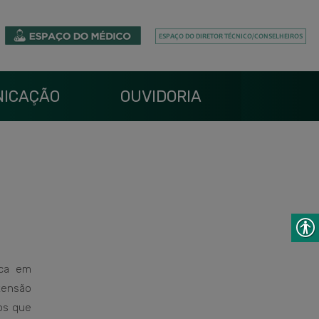
ICAÇÃO
OUVIDORIA
ica em
tensão
os que