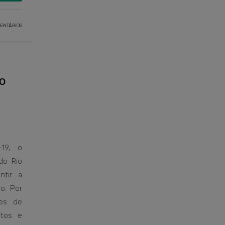
ENTÁRIOS
io
19, o
do Rio
ntir a
o. Por
des de
ntos e