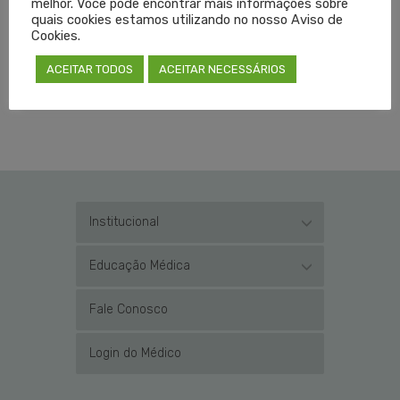
melhor. Você pode encontrar mais informações sobre
quais cookies estamos utilizando no nosso Aviso de
LEIA MAIS
Cookies.
ACEITAR TODOS
ACEITAR NECESSÁRIOS
PUBLICADO EM
DESTAQUES
,
NOTÍCIAS
SEM COMENTÁRIOS
Institucional
Educação Médica
Fale Conosco
Login do Médico