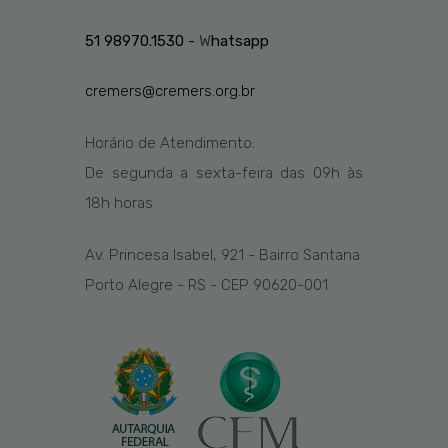
51 98970.1530 -
W
hatsapp
cremers@cremers.org.br
Horário de Atendimento:
De segunda a sexta-feira das
09h
às
1
8
h
horas
Av. Princesa Isabel, 921 - Bairro Santana
Porto Alegre - RS - CEP 90620-001