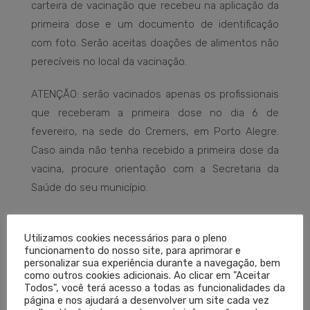
carteira de vacinação que recebeu na aplicação da
primeira dose e um documento de identificação
com foto. Serão aceitas doações de alimentos não
perecíveis no local da vacinação.
ATENÇÃO: serão vacinados apenas os profissionais
que receberam a primeira dose no dia 6 de
fevereiro, na sede do Cremers, em Porto Alegre.
Caso ainda não tenha recebido a primeira dose da
vacina, procure orientação com a Secretaria da
Saúde do seu município.
COVID-19
OXFORD ASTRAZENECA
VACINA AMRIGS
Utilizamos cookies necessários para o pleno
funcionamento do nosso site, para aprimorar e
VACINA COVID
VACINA CREMERS
VACINA MÉDICOS
personalizar sua experiência durante a navegação, bem
como outros cookies adicionais. Ao clicar em "Aceitar
VACINA MÉDICOS RS
VACINA OXFORD
Todos", você terá acesso a todas as funcionalidades da
página e nos ajudará a desenvolver um site cada vez
VACINA SIMERS
VACINAÇÃO