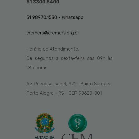
51 3300.5400
51 98970.1530 -
W
hatsapp
cremers@cremers.org.br
Horário de Atendimento:
De segunda a sexta-feira das
09h
às
1
8
h
horas
Av. Princesa Isabel, 921 - Bairro Santana
Porto Alegre - RS - CEP 90620-001