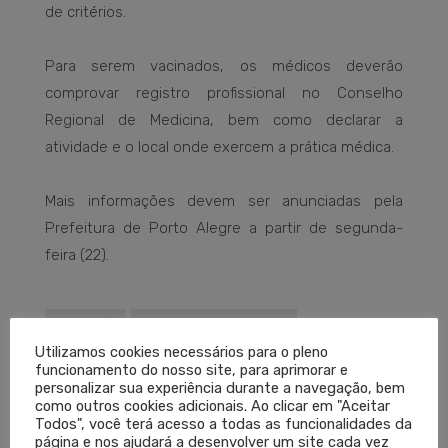
de critérios.
Para serem vacinados, os médicos deverão
comprovar registro profissional no Conselho
Regional de Medicina, bem como declarar a
atividade e o local onde exercem a prática médica.
Mais informações devem ser anunciadas pela
Prefeitura de Porto Alegre a partir de segunda-
feira (22).
COMISSÃO
CONSELHO MULTISSETORIAL
Utilizamos cookies necessários para o pleno
COVID-19 PORTO ALEGRE
POA VACINA COVID
funcionamento do nosso site, para aprimorar e
personalizar sua experiência durante a navegação, bem
PORTO ALEGRE VACINA
VACINA COVID
como outros cookies adicionais. Ao clicar em "Aceitar
VACINA COVID-19
VACINAÇÃO CORONA
Todos", você terá acesso a todas as funcionalidades da
página e nos ajudará a desenvolver um site cada vez
VACINAÇÃO CORONAVÍRUS
VACINAÇÃO COVID-19