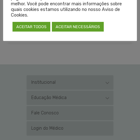
melhor. Você pode encontrar mais informações sobre
quais cookies estamos utilizando no nosso Aviso de
LEIA MAIS
Cookies.
ACEITAR TODOS
ACEITAR NECESSÁRIOS
PUBLICADO EM
CORONAVÍRUS
,
NOTÍCIAS
SEM COMENTÁRIOS
Institucional
Educação Médica
Fale Conosco
Login do Médico