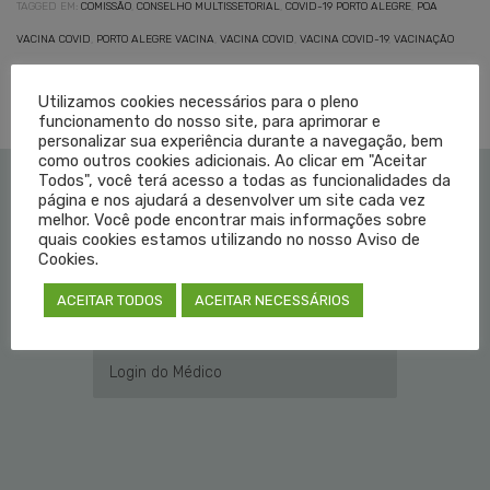
TAGGED EM:
COMISSÃO
,
CONSELHO MULTISSETORIAL
,
COVID-19 PORTO ALEGRE
,
POA
VACINA COVID
,
PORTO ALEGRE VACINA
,
VACINA COVID
,
VACINA COVID-19
,
VACINAÇÃO
CORONA
,
VACINAÇÃO CORONAVÍRUS
,
VACINAÇÃO COVID-19
Utilizamos cookies necessários para o pleno
funcionamento do nosso site, para aprimorar e
personalizar sua experiência durante a navegação, bem
como outros cookies adicionais. Ao clicar em "Aceitar
Todos", você terá acesso a todas as funcionalidades da
página e nos ajudará a desenvolver um site cada vez
Institucional
melhor. Você pode encontrar mais informações sobre
quais cookies estamos utilizando no nosso Aviso de
Cookies.
Educação Médica
ACEITAR TODOS
ACEITAR NECESSÁRIOS
Fale Conosco
Login do Médico