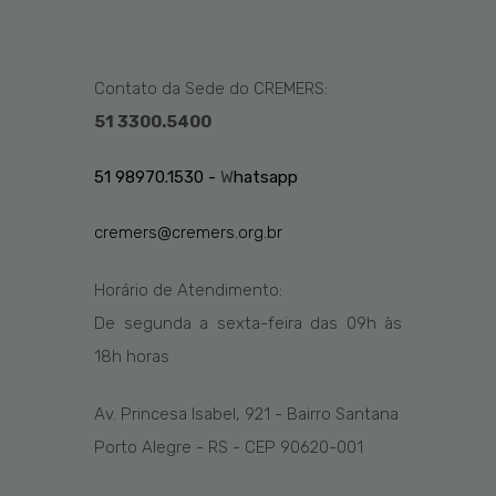
Contato da Sede do CREMERS:
51 3300.5400
51 98970.1530 -
W
hatsapp
cremers@cremers.org.br
Horário de Atendimento:
De segunda a sexta-feira das
09h
às
1
8
h
horas
Av. Princesa Isabel, 921 - Bairro Santana
Porto Alegre - RS - CEP 90620-001