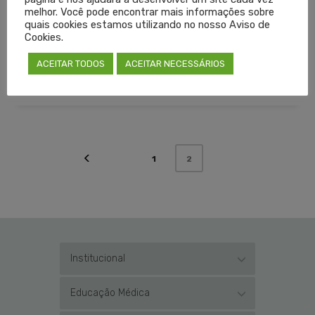
VACINAÇÃO COVID-19
melhor. Você pode encontrar mais informações sobre
quais cookies estamos utilizando no nosso Aviso de
Cookies.
LEIA MAIS
ACEITAR TODOS
ACEITAR NECESSÁRIOS
PUBLICADO EM
CORONAVÍRUS
,
DESTAQUES
,
NOTÍCIAS
SEM COMENTÁRIOS
1
2
Institucional
Educação Médica