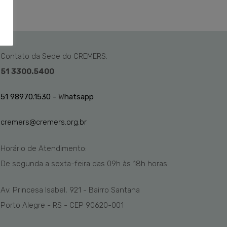
Contato da Sede do CREMERS:
51 3300.5400
51 98970.1530 -
W
hatsapp
cremers@cremers.org.br
Horário de Atendimento:
De segunda a sexta-feira das
09h
às 1
8
h
horas
Av. Princesa Isabel, 921 - Bairro Santana
Porto Alegre - RS - CEP 90620-001