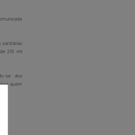
comunicada
 sanitárias
de 210 mil
do-se dos
sobre quem