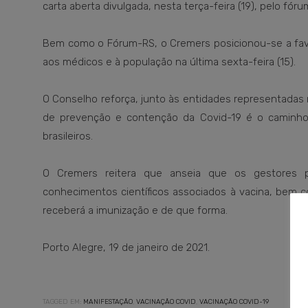
carta aberta divulgada, nesta terça-feira (19), pelo fór
Bem como o Fórum-RS, o Cremers posicionou-se a favor
aos médicos e à população na última sexta-feira (15).
O Conselho reforça, junto às entidades representadas
de prevenção e contenção da Covid-19 é o caminho
brasileiros.
O Cremers reitera que anseia que os gestores 
conhecimentos científicos associados à vacina, bem 
receberá a imunização e de que forma.
Porto Alegre, 19 de janeiro de 2021.
TAGGED EM:
MANIFESTAÇÃO
,
VACINAÇÃO COVID
,
VACINAÇÃO COVID-19