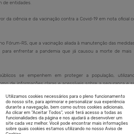
um de entidades.
 da ciência e da vacinação contra a Covid-19 em nota oficial 
 no Fórum-RS, que a vacinação aliada à manutenção das medidas
 para enfrentar a pandemia que já causou a morte de mais 
públicos se empenhem em proteger a população, utilizan
como de informações claras e acessíveis sobre a segurança e 
Utilizamos cookies necessários para o pleno funcionamento
do nosso site, para aprimorar e personalizar sua experiência
durante a navegação, bem como outros cookies adicionais.
Ao clicar em "Aceitar Todos", você terá acesso a todas as
funcionalidades da página e nos ajudará a desenvolver um
site cada vez melhor. Você pode encontrar mais informações
sobre quais cookies estamos utilizando no nosso Aviso de