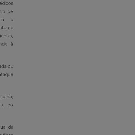
édicos
cio de
ica e
atenta
ionais,
ncia à
ada ou
 ataque
quado,
nta do
dual da