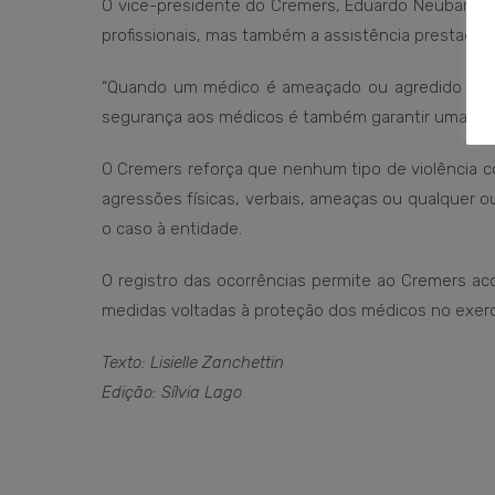
O vice-presidente do Cremers, Eduardo Neubarth T
profissionais, mas também a assistência prestada 
“Quando um médico é ameaçado ou agredido no am
segurança aos médicos é também garantir uma assi
O Cremers reforça que nenhum tipo de violência co
agressões físicas, verbais, ameaças ou qualquer o
o caso à entidade.
O registro das ocorrências permite ao Cremers aco
medidas voltadas à proteção dos médicos no exercí
Texto: Lisielle Zanchettin
Edição: Sílvia Lago