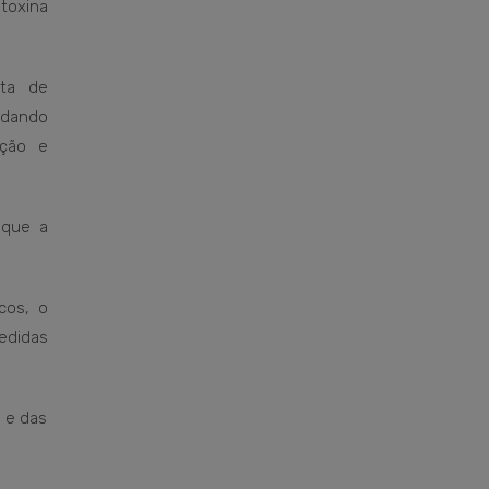
toxina
ata de
rdando
ação e
 que a
cos, o
edidas
o e das