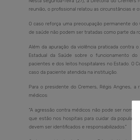
Nesta segunda-feira (27), a Diretoria do Cremers
reunião, o profissional relatou as circunstâncias e
O caso reforça uma preocupação permanente do C
de saúde não podem ser tratadas como parte da ro
Além da apuração da violência praticada contra o
Estadual da Saúde sobre o funcionamento do s
pacientes e dos leitos hospitalares no Estado. O 
caso da paciente atendida na instituição.
Para o presidente do Cremers, Régis Angnes, a re
médicos:
“A agressão contra médicos não pode ser normaliz
que estão nos hospitais para cuidar da população
devem ser identificados e responsabilizados.”