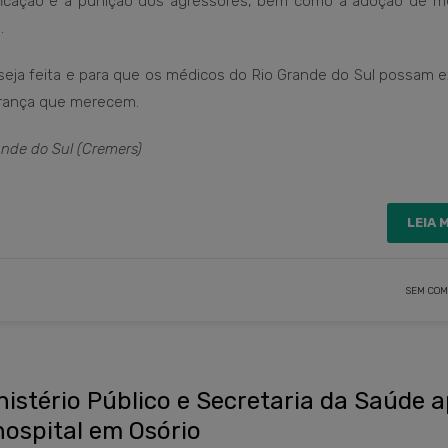
tificação e a punição dos agressores, bem como a adoção de m
s.
seja feita e para que os médicos do Rio Grande do Sul possam 
gurança que merecem.
nde do Sul (Cremers)
LEIA 
SEM COM
inistério Público e Secretaria da Saúde 
hospital em Osório