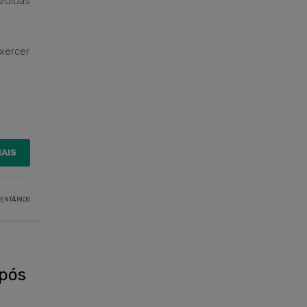
edidas
exercer
MAIS
ENTÁRIOS
após