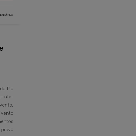
ENTÁRIOS
e
do Rio
uinta-
ento,
e Vento
mentos
prevê