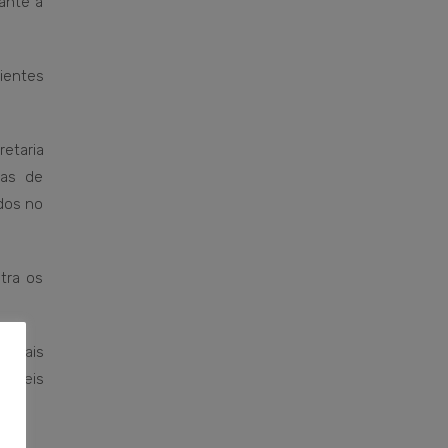
ante a
ientes
etaria
ias de
ados no
tra os
ionais
sáveis