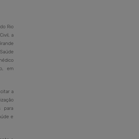
do Rio
ivil, a
 Grande
 Saúde
médico
lo, em
citar a
ização
 para
aúde e