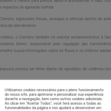
 recebeu o médico para prestar apoio e acompanhar o caso. Dur
 os impactos da agressão sofrida.
remers. Agressões físicas, ameaças e ofensas dentro de amb
tina de atendimento.
 médico, o Cremers também irá solicitar esclarecimentos à Secr
istema Gerint, responsável pela regulação das transferênc
Conselho busca informações sobre os fluxos e os critérios adot
sposta precisa ser firme diante de episódios de violência con
ada. Isso é um fato extremamente grave e inadmissível. Profiss
Utilizamos cookies necessários para o pleno funcionamento
 precisam ter segurança para exercer sua atividade. Os respon
do nosso site, para aprimorar e personalizar sua experiência
durante a navegação, bem como outros cookies adicionais.
Ao clicar em "Aceitar Todos", você terá acesso a todas as
funcionalidades da página e nos ajudará a desenvolver um