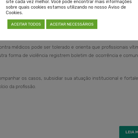
site cada vez melhor. Você pode encontrar mais informações
rindade, destaca que a violência contra médicos afeta não ape
sobre quais cookies estamos utilizando no nosso Aviso de
aos pacientes:
Cookies.
biente de trabalho, todo o serviço de saúde é impactado. Ga
ACEITAR TODOS
ACEITAR NECESSÁRIOS
stência mais segura aos pacientes.”
ntra médicos pode ser tolerado e orienta que profissionais vít
utra forma de violência registrem boletim de ocorrência e com
mpanhar os casos, subsidiar sua atuação institucional e fortal
cio da profissão.
LEIA 