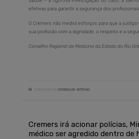
Saúde – a rigorosa investigação do caso, a iden
efetivas para garantir a segurança dos profissionai
O Cremers não medirá esforços para que a justiça 
sua profissão com a dignidade, o respeito e a se
Conselho Regional de Medicina do Estado do Rio Gra
PUBLICADO EM
DESTAQUES
,
NOTÍCIAS
Cremers irá acionar polícias, M
médico ser agredido dentro de 