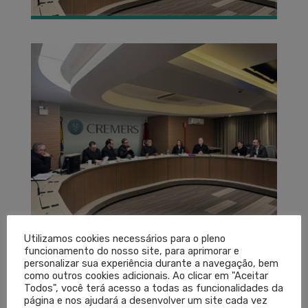
Utilizamos cookies necessários para o pleno
A Diretoria do Conselho Regional de Medicina do
funcionamento do nosso site, para aprimorar e
personalizar sua experiência durante a navegação, bem
Estado do Rio Grande do Sul (Cremers) reuniu-se,
como outros cookies adicionais. Ao clicar em "Aceitar
na manhã desta segunda-feira (6), com o
Todos", você terá acesso a todas as funcionalidades da
página e nos ajudará a desenvolver um site cada vez
desembargador do Tribunal de Justiça do Rio