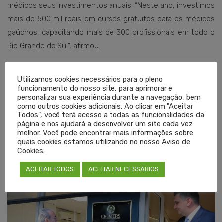
médicos seus investimentos anuais. “Neste ano, investimos
mais de 500 mil reais em cursos gratuitos para os médicos
gaúchos, capacitando mais de 300 profissionais em todo o
Rio Grande do Sul”, afirmou.
O presidente do Conselho Federal de Medicina, dr. José
Utilizamos cookies necessários para o pleno
Hiran da Silva Gallo ressaltou a importância do alinhamento
funcionamento do nosso site, para aprimorar e
e harmonia entre o CFM e os conselhos regionais: “O CFM só
personalizar sua experiência durante a navegação, bem
como outros cookies adicionais. Ao clicar em "Aceitar
existe por causa dos conselhos regionais”, destacou.
Todos", você terá acesso a todas as funcionalidades da
página e nos ajudará a desenvolver um site cada vez
Logo após a cerimônia, os convidados se deslocaram até a
melhor. Você pode encontrar mais informações sobre
quais cookies estamos utilizando no nosso Aviso de
sede administrativa, onde ocorreu o descerramento da
Cookies.
placa de inauguração da obra.
ACEITAR TODOS
ACEITAR NECESSÁRIOS