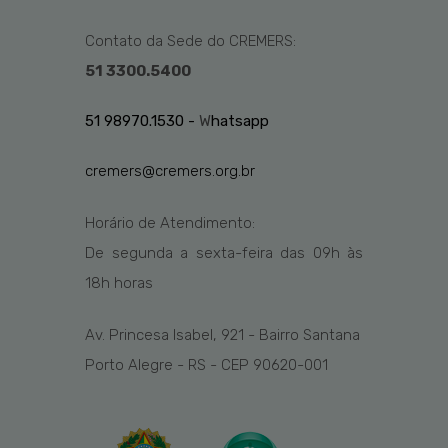
Contato da Sede do CREMERS:
51 3300.5400
51 98970.1530 -
W
hatsapp
cremers@cremers.org.br
Horário de Atendimento:
De segunda a sexta-feira das
09h
às
1
8
h
horas
Av. Princesa Isabel, 921 - Bairro Santana
Porto Alegre - RS - CEP 90620-001