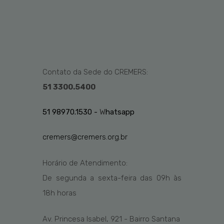
Contato da Sede do CREMERS:
51 3300.5400
51 98970.1530 -
W
hatsapp
cremers@cremers.org.br
Horário de Atendimento:
De segunda a sexta-feira das
09h
às
1
8
h
horas
Av. Princesa Isabel, 921 - Bairro Santana