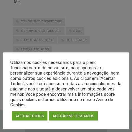
16h.
ATENDIMENTO DECRETO 55782
ATENDIMENTO NA PANDEMIA
AVISO
CREMERS ATENDIMENTO
DECRETO 55782
PESSOAL REDUZIDO
LEIA MAIS
Utilizamos cookies necessários para o pleno
funcionamento do nosso site, para aprimorar e
personalizar sua experiência durante a navegação, bem
como outros cookies adicionais. Ao clicar em "Aceitar
PUBLICADO EM
CORONAVÍRUS
,
DESTAQUES
,
NOTÍCIAS
SEM COMENTÁRIOS
Todos", você terá acesso a todas as funcionalidades da
página e nos ajudará a desenvolver um site cada vez
melhor. Você pode encontrar mais informações sobre
quais cookies estamos utilizando no nosso Aviso de
Cookies.
ACEITAR TODOS
ACEITAR NECESSÁRIOS
Institucional