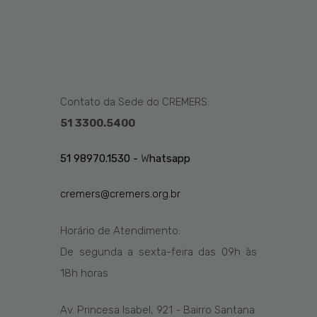
Contato da Sede do CREMERS:
51 3300.5400
51 98970.1530 -
W
hatsapp
cremers@cremers.org.br
Horário de Atendimento:
De segunda a sexta-feira das
09h
às
1
8
h
horas
Av. Princesa Isabel, 921 - Bairro Santana