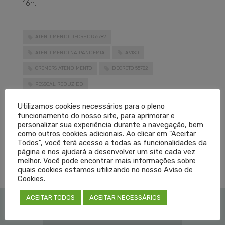
16h.
ATENDIMENTO DECRETO 55782
ATENDIMENTO NA PANDEMIA
AVISO
CREMERS ATENDIMENTO
DECRETO 55782
PESSOAL REDUZIDO
LEIA MAIS
Utilizamos cookies necessários para o pleno
funcionamento do nosso site, para aprimorar e
personalizar sua experiência durante a navegação, bem
como outros cookies adicionais. Ao clicar em "Aceitar
PUBLICADO EM
CORONAVÍRUS
,
DESTAQUES
,
NOTÍCIAS
SEM COMENTÁRIOS
Todos", você terá acesso a todas as funcionalidades da
página e nos ajudará a desenvolver um site cada vez
melhor. Você pode encontrar mais informações sobre
quais cookies estamos utilizando no nosso Aviso de
Cookies.
ACEITAR TODOS
ACEITAR NECESSÁRIOS
Institucional