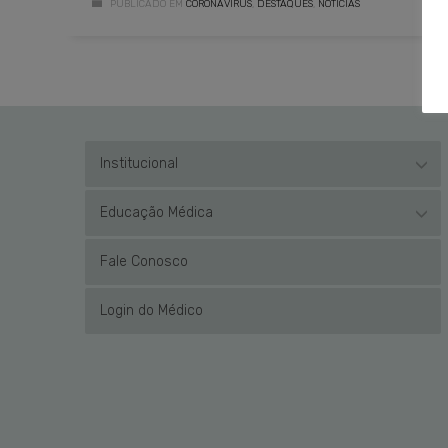
PUBLICADO EM
CORONAVÍRUS
,
DESTAQUES
,
NOTÍCIAS
Institucional
Educação Médica
Fale Conosco
Login do Médico