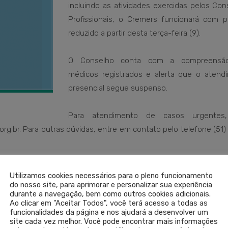
incluindo as atividades exercidas pelos Con
Profissionais, o Cremers funcionará com p
reduzido a partir desta terça-feira (9).
O Conselho conta com a compreensã
médicos registrados e alerta que o atend
presencial segue suspenso.
Para atendimento de casos urgentes,
.br. Para outras dúvidas, entre em contato pelo telefone (51)
Utilizamos cookies necessários para o pleno funcionamento
AVISO
CREMERS ATENDIMENTO
DECRETO 55782
PESSOAL REDUZI
do nosso site, para aprimorar e personalizar sua experiência
durante a navegação, bem como outros cookies adicionais.
LEIA 
Ao clicar em "Aceitar Todos", você terá acesso a todas as
funcionalidades da página e nos ajudará a desenvolver um
site cada vez melhor. Você pode encontrar mais informações