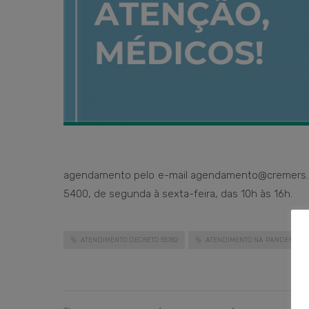
agendamento pelo e-mail agendamento@cremers.org
5400, de segunda à sexta-feira, das 10h às 16h.
ATENDIMENTO DECRETO 55782
ATENDIMENTO NA PANDEMIA