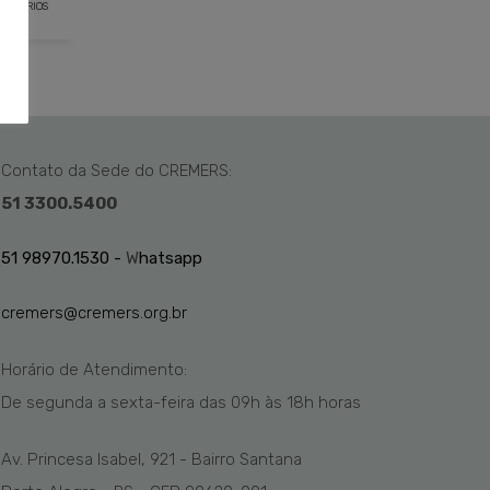
ENTÁRIOS
Contato da Sede do CREMERS:
51 3300.5400
51 98970.1530 -
W
hatsapp
cremers@cremers.org.br
Horário de Atendimento:
De segunda a sexta-feira das
09h
às 1
8
h
horas
Av. Princesa Isabel, 921 - Bairro Santana