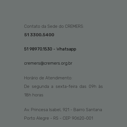
Contato da Sede do CREMERS:
51 3300.5400
51 98970.1530 -
W
hatsapp
cremers@cremers.org.br
Horário de Atendimento:
De segunda a sexta-feira das
09h
às
1
8
h
horas
Av. Princesa Isabel, 921 - Bairro Santana
Porto Alegre - RS - CEP 90620-001