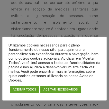
doente para outra ou por contato próximo, o que
reflete na adoção de medidas sanitárias que
evitem a aglomeração de pessoas, como
distanciamento e isolamento social. O
distanciamento seguro é adotado em lugares onde
há circulação de pessoas, situação em que se
torna necessária distância mínima de dois metros
Utilizamos cookies necessários para o pleno
para evitar a contaminação por aerossóis. Já o
funcionamento do nosso site, para aprimorar e
personalizar sua experiência durante a navegação, bem
isolamento é considerado como um
lockdown
, ou
como outros cookies adicionais. Ao clicar em "Aceitar
seja, a completa e restrita circulação de pessoas
Todos", você terá acesso a todas as funcionalidades da
página e nos ajudará a desenvolver um site cada vez
(confinamento) a fim de que a transmissão do vírus
melhor. Você pode encontrar mais informações sobre
seja freada de maneira mais rigorosa.
quais cookies estamos utilizando no nosso Aviso de
Cookies.
O que diz a OMS?
ACEITAR TODOS
ACEITAR NECESSÁRIOS
A Organização Mundial da Saúde (OMS) reconhece
o isolamento como uma das intervenções não-