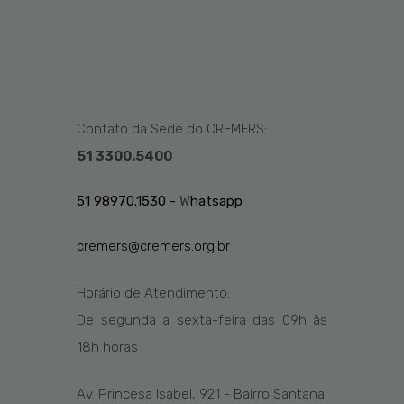
Contato da Sede do CREMERS:
51 3300.5400
51 98970.1530 -
W
hatsapp
cremers@cremers.org.br
Horário de Atendimento:
De segunda a sexta-feira das
09h
às
1
8
h
horas
Av. Princesa Isabel, 921 - Bairro Santana