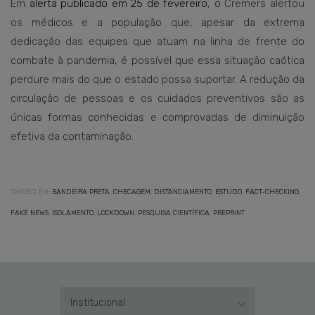
Em
alerta publicado em 25 de fevereiro
, o Cremers alertou
os médicos e a população que, apesar da extrema
dedicação das equipes que atuam na linha de frente do
combate à pandemia, é possível que essa situação caótica
perdure mais do que o estado possa suportar. A redução da
circulação de pessoas e os cuidados preventivos são as
únicas formas conhecidas e comprovadas de diminuição
efetiva da contaminação.
TAGGED EM:
BANDEIRA PRETA
,
CHECAGEM
,
DISTANCIAMENTO
,
ESTUDO
,
FACT-CHECKING
,
FAKE NEWS
,
ISOLAMENTO
,
LOCKDOWN
,
PESQUISA CIENTÍFICA
,
PREPRINT
Institucional