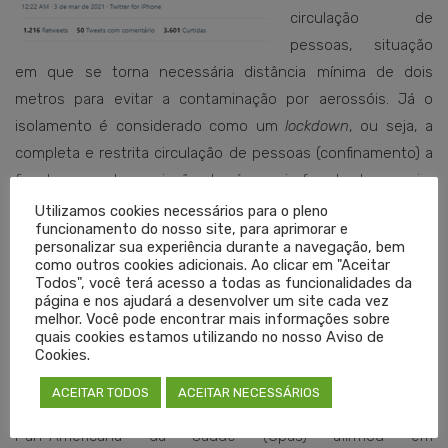
circulação de
pessoas, situação
em que se torna necessária distância mínima de dois
metros para evitar a contaminação por aerossóis. Já o
isolamento é considerado como um
lockdown
, ou seja, a
completa e restrita circulação de pessoas (confinamento) a
fim de que a transmissão do vírus seja freada de maneira
mais rigorosa.
Utilizamos cookies necessários para o pleno
funcionamento do nosso site, para aprimorar e
personalizar sua experiência durante a navegação, bem
O que diz a OMS?
como outros cookies adicionais. Ao clicar em "Aceitar
Todos", você terá acesso a todas as funcionalidades da
A Organização Mundial da Saúde (OMS) reconhece o
página e nos ajudará a desenvolver um site cada vez
melhor. Você pode encontrar mais informações sobre
isolamento como uma das intervenções não-farmacêuticas
quais cookies estamos utilizando no nosso Aviso de
para frear a transmissão do vírus, levando-se em
Cookies.
consideração a realidade de cada país. Conforme notícia de
ACEITAR TODOS
ACEITAR NECESSÁRIOS
março de 2020, publicada na Agência Brasil, a Organização
Pan-Americana da Saúde (Opas) afirmou em