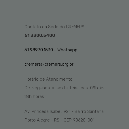
Contato da Sede do CREMERS:
51 3300.5400
51 98970.1530 -
W
hatsapp
cremers@cremers.org.br
Horário de Atendimento:
De segunda a sexta-feira das
09h
às
1
8
h
horas
Av. Princesa Isabel, 921 - Bairro Santana
Porto Alegre - RS - CEP 90620-001