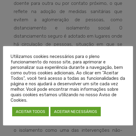
doente para outra ou por contato próximo, o que
reflete na adoção de medidas sanitárias que
evitem a aglomeração de pessoas, como
distanciamento e isolamento social. O
distanciamento seguro é adotado em lugares onde
há circulação de pessoas, situação em que se
torna necessária distância mínima de dois metros
Utilizamos cookies necessários para o pleno
para evitar a contaminação por aerossóis. Já o
funcionamento do nosso site, para aprimorar e
personalizar sua experiência durante a navegação, bem
isolamento é considerado como um
lockdown
, ou
como outros cookies adicionais. Ao clicar em "Aceitar
seja, a completa e restrita circulação de pessoas
Todos", você terá acesso a todas as funcionalidades da
página e nos ajudará a desenvolver um site cada vez
(confinamento) a fim de que a transmissão do vírus
melhor. Você pode encontrar mais informações sobre
seja freada de maneira mais rigorosa.
quais cookies estamos utilizando no nosso Aviso de
Cookies.
O que diz a OMS?
ACEITAR TODOS
ACEITAR NECESSÁRIOS
A Organização Mundial da Saúde (OMS) reconhece
o isolamento como uma das intervenções não-