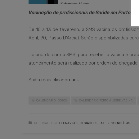
Vacinação de profissionais de Saúde em Porto Ale
De 10 a 13 de fevereiro, a SMS vacina os profissi
Abril, 90, Passo D’Areia). Serão disponibilizadas cer
De acordo com a SMS, para receber a vacina é prec
atendimento será realizado por ordem de chegada.
⠀
Saiba mais
clicando aqui
.
CALENDÁRIO IDOSOS
CALENDÁRIO PORTO ALEGRE VACINA
PUBLICADO EM
CORONAVÍRUS
,
DESTAQUES
,
FAKE NEWS
,
NOTÍCIAS