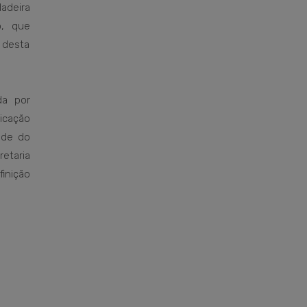
adeira
o, que
 desta
da por
icação
nde do
retaria
finição