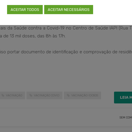
ACEITAR TODOS
ACEITAR NECESSÁRIOS
gre
onais da Saúde contra a Covid-19 no Centro de Saúde IAPI (Rua 
ca de 13 mil doses, das 8h às 17h.
iso portar documento de identificação e comprovação de residê
VACINAÇÃO
VACINAÇÃO COVID
VACINAÇÃO IDOSOS
LEIA 
SEM COM