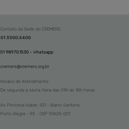
Contato da Sede do CREMERS:
51 3300.5400
51 98970.1530 -
W
hatsapp
cremers@cremers.org.br
Horário de Atendimento:
De segunda a sexta-feira das
09h
às 1
8
h
horas
Av. Princesa Isabel, 921 - Bairro Santana
Porto Alegre - RS - CEP 90620-001