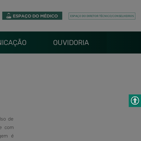
ICAÇÃO
OUVIDORIA
also de
de com
agem é