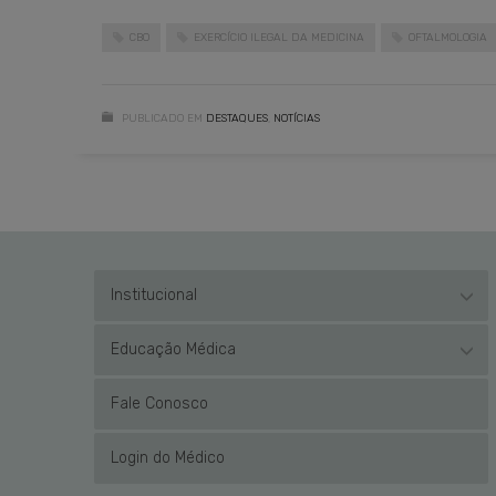
CBO
EXERCÍCIO ILEGAL DA MEDICINA
OFTALMOLOGIA
PUBLICADO EM
DESTAQUES
,
NOTÍCIAS
Institucional
Educação Médica
Fale Conosco
Login do Médico