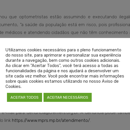
rmou que optometristas estão assumindo e executando ilega
umento, “a saúde da população está em risco, pois profissiona
as de médicos e atendendo cidadãos que não têm conhecimento 
apontamentos foram redigidos após embasamento técnico emit
e novembro de 2020. Além disso, o Cremers aderiu a requer
Utilizamos cookies necessários para o pleno funcionamento
do nosso site, para aprimorar e personalizar sua experiência
resultou na reunião com o procurador-geral de Justiça.
durante a navegação, bem como outros cookies adicionais.
Ao clicar em "Aceitar Todos", você terá acesso a todas as
Sorigs, Terla Nunes de Castro, e a vice-presidente Márcia Ru
funcionalidades da página e nos ajudará a desenvolver um
site cada vez melhor. Você pode encontrar mais informações
ta; e a procuradora do Cremers, Vanessa Bortolini.
sobre quais cookies estamos utilizando no nosso Aviso de
Cookies.
ACEITAR TODOS
ACEITAR NECESSÁRIOS
por optometristas, entre em contato com o Cremers pela Ouvidor
 e-mail para denuncia@cremers.org.br. A denúncia pode tamb
o link
https://www.mprs.mp.br/atendimento/
.