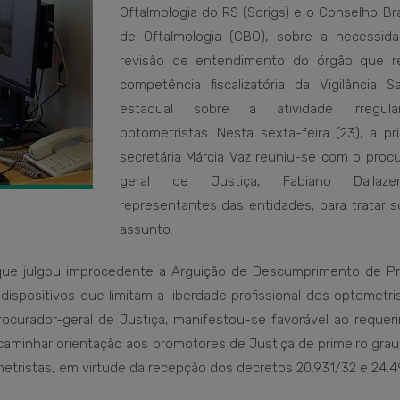
Oftalmologia do RS (Sorigs) e o Conselho Bra
de Oftalmologia (CBO), sobre a necessid
revisão de entendimento do órgão que re
competência fiscalizatória da Vigilância Sa
estadual sobre a atividade irregul
optometristas. Nesta sexta-feira (23), a pr
secretária Márcia Vaz reuniu-se com o procu
geral de Justiça, Fabiano Dallaz
representantes das entidades, para tratar s
assunto.
 que julgou improcedente a Arguição de Descumprimento de Pr
spositivos que limitam a liberdade profissional dos optometri
procurador-geral de Justiça, manifestou-se favorável ao reque
caminhar orientação aos promotores de Justiça de primeiro gra
metristas, em virtude da recepção dos decretos 20.931/32 e 24.4