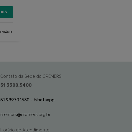
MAIS
ENTÁRIOS
Contato da Sede do CREMERS:
51 3300.5400
51 98970.1530 -
W
hatsapp
cremers@cremers.org.br
Horário de Atendimento: