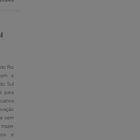
ENTÁRIOS
l
do Rio
 com a
do Sul
l para
iativa
novação
ue vem
trazer
cos e