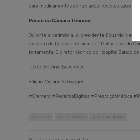
para medicamentos controlados (receitas azuis e a
Posse na Câmara Técnica
Durante a cerimônia, o presidente Eduardo Neuba
membro da Câmara Técnica de Oftalmologia do Con
ferramenta. O diretor técnico do Hospital Banco 
Texto: Antônio Bavaresco
Edição: Viviane Schwäger
#Cremers #ReceitasDigitais #PrescriçãoMédica #Pr
CREMERS
OFTALMOLOGIA
RECEITAS DIGITAIS