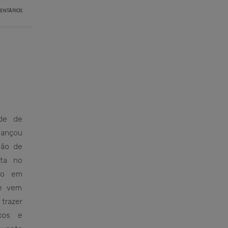
ENTÁRIOS
de de
 lançou
são de
ita no
ção em
ue vem
trazer
cos e