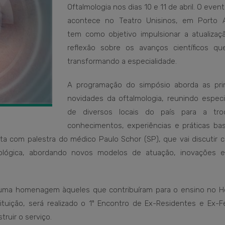
Oftalmologia nos dias 10 e 11 de abril. O even
acontece no Teatro Unisinos, em Porto A
tem como objetivo impulsionar a atualizaç
reflexão sobre os avanços científicos q
transformando a especialidade.
A programação do simpósio aborda as prin
novidades da oftalmologia, reunindo especia
de diversos locais do país para a tr
conhecimentos, experiências e práticas ba
ta com palestra do médico Paulo Schor (SP), que vai discutir 
mológica, abordando novos modelos de atuação, inovações 
á uma homenagem àqueles que contribuíram para o ensino no Ho
tituição, será realizado o 1º Encontro de Ex-Residentes e Ex-F
ruir o serviço.