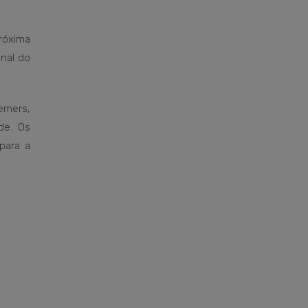
róxima
anal do
emers,
de. Os
para a