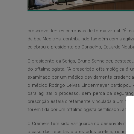
prescrever lentes corretivas de forma virtual. “É
da boa Medicina, contribuindo também com a agiliza
celebrou o presidente do Conselho, Eduardo Neuba
O presidente da Sorigs, Bruno Schneider, destaco
do oftalmologista. “A prescrição oftalmológica é
examinado por um médico devidamente credenciado
o médico Rodrigo Leivas Lindenmeyer participou
para agilizar o processo, sem perda da segurança,
prescrição estará diretamente vinculada a um núm
foi emitida por um oftalmologista certificado”, ac
O Cremers tem sido vanguarda no desenvolvimento
o caso das receitas e atestados on-line, no início