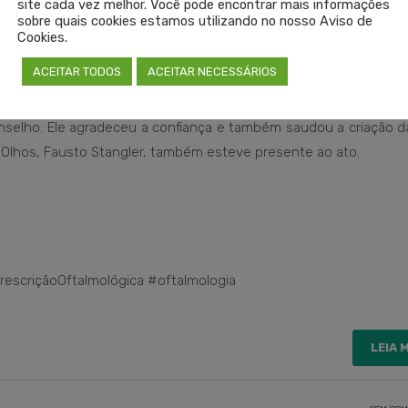
site cada vez melhor. Você pode encontrar mais informações
marelas), durante as enchentes de maio de 2024.
sobre quais cookies estamos utilizando no nosso Aviso de
Cookies.
ACEITAR TODOS
ACEITAR NECESSÁRIOS
rth Trindade deu posse ao médico Luís Eugênio Gularte Lovat
selho. Ele agradeceu a confiança e também saudou a criação d
de Olhos, Fausto Stangler, também esteve presente ao ato.
escriçãoOftalmológica #oftalmologia
LEIA 