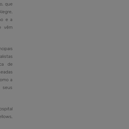
to, que
legre,
ão e a
ue vêm
cipais
listas
oca de
seadas
como a
e seus
spital
ellows,