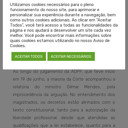
Pretendia o autor da ADPF, portanto, a declaração
Utilizamos cookies necessários para o pleno
funcionamento do nosso site, para aprimorar e
de inconstitucionalidade dos decretos e sua não
personalizar sua experiência durante a navegação, bem
receptividade pela nova ordem constitucional.
como outros cookies adicionais. Ao clicar em "Aceitar
Todos", você terá acesso a todas as funcionalidades da
Instada a se manifestar, a Advocacia Geral da União
página e nos ajudará a desenvolver um site cada vez
sustentou ao STF que a legislação brasileira não
melhor. Você pode encontrar mais informações sobre
quais cookies estamos utilizando no nosso Aviso de
impede exercício profissional de nenhuma
Cookies.
categoria de trabalhador, inclusive na área de
saúde, “desde que atendidos os requisitos legais”.
ACEITAR TODOS
ACEITAR NECESSÁRIOS
Ao longo do julgamento da ADPF, que teve início
em 19 de junho, a maioria da Corte acompanhou a
relatoria do ministro Gilmar Mendes, pela
improcedência da arguição. No entendimento dos
magistrados, os decretos estão alinhados com o
texto constitucional, tanto para a autorização da
liberdade profissional, desde que atendidas as
qualificações que a lei estabelece, quanto para a