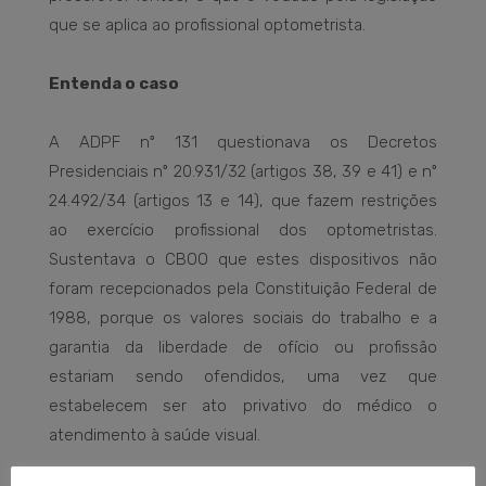
que se aplica ao profissional optometrista.
Entenda o caso
A ADPF nº 131 questionava os Decretos
Presidenciais nº 20.931/32 (artigos 38, 39 e 41) e nº
24.492/34 (artigos 13 e 14), que fazem restrições
ao exercício profissional dos optometristas.
Sustentava o CBOO que estes dispositivos não
foram recepcionados pela Constituição Federal de
1988, porque os valores sociais do trabalho e a
garantia da liberdade de ofício ou profissão
estariam sendo ofendidos, uma vez que
estabelecem ser ato privativo do médico o
atendimento à saúde visual.