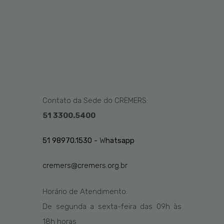
Contato da Sede do CREMERS:
51 3300.5400
51 98970.1530 -
W
hatsapp
cremers@cremers.org.br
Horário de Atendimento:
De segunda a sexta-feira das
09h
às
1
8
h
horas