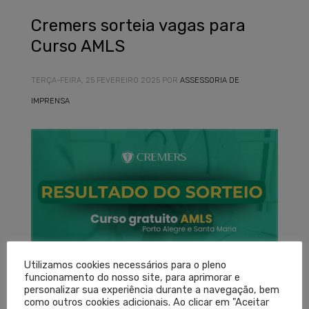
Cremers sorteia vagas para
Curso AMLS
TERÇA-FEIRA, 25 FEVEREIRO 2025
POR
ASSESSORIA DE
IMPRENSA
Utilizamos cookies necessários para o pleno
funcionamento do nosso site, para aprimorar e
personalizar sua experiência durante a navegação, bem
como outros cookies adicionais. Ao clicar em "Aceitar
Nesta segunda-feira (24), o Cremers sorteou