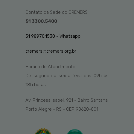
Contato da Sede do CREMERS:
51 3300.5400
51 98970.1530 -
W
hatsapp
cremers@cremers.org.br
Horário de Atendimento:
De segunda a sexta-feira das
09h
às
1
8
h
horas
Av. Princesa Isabel, 921 - Bairro Santana
Porto Alegre - RS - CEP 90620-001