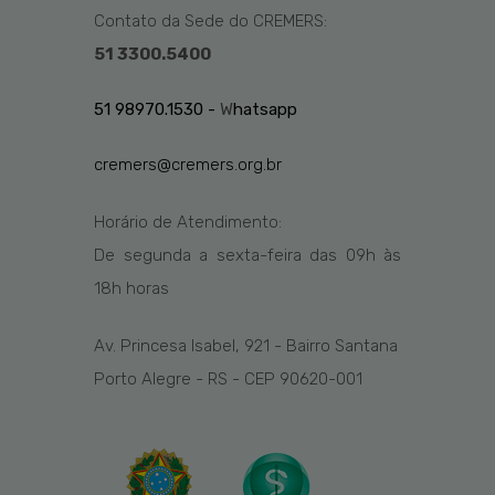
Contato da Sede do CREMERS:
51 3300.5400
51 98970.1530 -
W
hatsapp
cremers@cremers.org.br
Horário de Atendimento:
De segunda a sexta-feira das
09h
às
1
8
h
horas
Av. Princesa Isabel, 921 - Bairro Santana
Porto Alegre - RS - CEP 90620-001