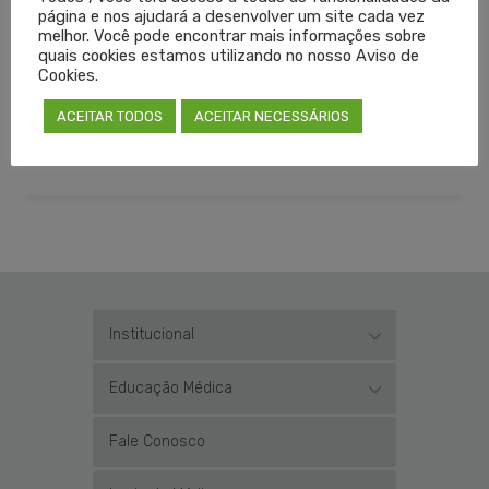
ESTRANGEIROS
REVALIDA
REVALIDA SIMPLIFICADO
página e nos ajudará a desenvolver um site cada vez
melhor. Você pode encontrar mais informações sobre
SÃO JOSÉ DO NORTE
quais cookies estamos utilizando no nosso Aviso de
Cookies.
LEIA MAIS
ACEITAR TODOS
ACEITAR NECESSÁRIOS
PUBLICADO EM
CORONAVÍRUS
,
DESTAQUES
,
NOTÍCIAS
SEM COMENTÁRIOS
Institucional
Educação Médica
Fale Conosco