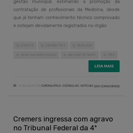
gestão municipal, estimando a promoção da
contratação de profissionais da Medicina, desde
que já tenham conhecimento técnico comprovado
e estejam devidamente registrados no órgão.
COVID-19
DECISÃO TRF4
REVALIDA
REVALIDA SIMPLIFICADO
SÃO JOSÉ DO NORTE
TRF4
LEIA MAIS
PUBLICADO EM
CORONAVÍRUS
,
DESTAQUES
,
NOTÍCIAS
SEM COMENTÁRIOS
Cremers ingressa com agravo
no Tribunal Federal da 4ª