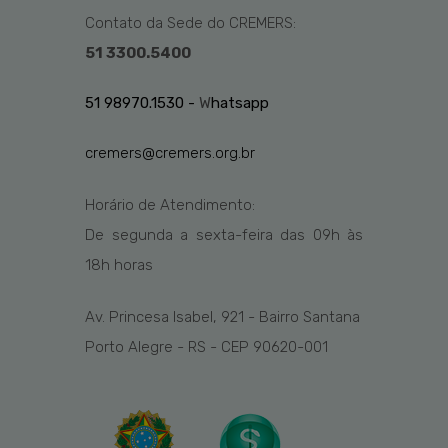
Contato da Sede do CREMERS:
51 3300.5400
51 98970.1530 -
W
hatsapp
cremers@cremers.org.br
Horário de Atendimento:
De segunda a sexta-feira das
09h
às
1
8
h
horas
Av. Princesa Isabel, 921 - Bairro Santana
Porto Alegre - RS - CEP 90620-001