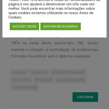
tentativas de contratação emergencial.
página e nos ajudará a desenvolver um site cada vez
melhor. Você pode encontrar mais informações sobre
Rio Grande
quais cookies estamos utilizando no nosso Aviso de
Cookies.
O município de Rio Grande, recorrendo às mesmas
ACEITAR TODOS
ACEITAR NECESSÁRIOS
justificativas, teve o pedido de liminar em ação civil
pública negado, decisão que foi confirmada pelo
TRF4 na tarde desta quinta-feira (18), sendo
mantida a vedação à contratação de profissionais
formados no exterior sem o diploma revalidado.
AGRAVO
COVID-19
MÉDICOS ESTRANGEIROS
PANDEMIA
REVALIDA
SÃO JOSÉ DO NORTE
SAÚDE PÚBLICA
LEIA MAIS