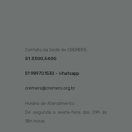
Contato da Sede do CREMERS:
51 3300.5400
51 98970.1530 -
W
hatsapp
cremers@cremers.org.br
Horário de Atendimento:
De segunda a sexta-feira das
09h
às
1
8
h
horas