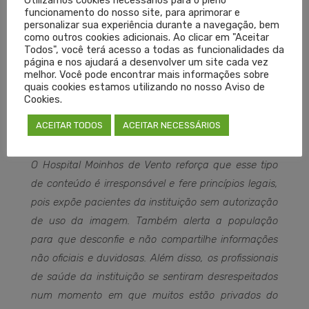
Utilizamos cookies necessários para o pleno
Também, limitou a transferência de pacientes que
funcionamento do nosso site, para aprimorar e
necessitam de leitos no Centro de Terapia Intensiva.
personalizar sua experiência durante a navegação, bem
como outros cookies adicionais. Ao clicar em "Aceitar
Os esforços são voltados a proporcionar o suporte
Todos", você terá acesso a todas as funcionalidades da
necessário para ocasionar os melhores desfechos
página e nos ajudará a desenvolver um site cada vez
melhor. Você pode encontrar mais informações sobre
possíveis. Familiares de pacientes com Covid-19 não
quais cookies estamos utilizando no nosso Aviso de
circulam pelo hospital e são orientados a
Cookies.
permanecer em casa, uma vez que as visitas são
ACEITAR TODOS
ACEITAR NECESSÁRIOS
vedadas nesses casos.
O Hospital Moinhos de Vento reforça que esse tipo
de conteúdo é irresponsável e fere princípios legais,
pois expõe pacientes da instituição sem autorização
de uso da imagem. Também alerta a população
para que desconfie e não compartilhe informações
não oficiais e duvidosas. Além disso, os profissionais
de saúde da instituição se sentiram desrespeitados
num momento em que muitos estão privados do