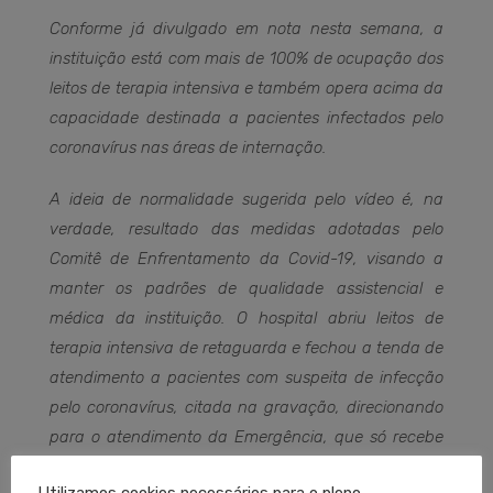
Conforme já divulgado em nota nesta semana, a
instituição está com mais de 100% de ocupação dos
leitos de terapia intensiva e também opera acima da
capacidade destinada a pacientes infectados pelo
coronavírus nas áreas de internação.
A ideia de normalidade sugerida pelo vídeo é, na
verdade, resultado das medidas adotadas pelo
Comitê de Enfrentamento da Covid-19, visando a
manter os padrões de qualidade assistencial e
médica da instituição. O hospital abriu leitos de
terapia intensiva de retaguarda e fechou a tenda de
atendimento a pacientes com suspeita de infecção
pelo coronavírus, citada na gravação, direcionando
para o atendimento da Emergência, que só recebe
casos classificados como vermelho e laranja.