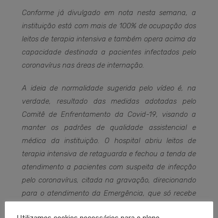
Conforme já divulgado em nota nesta semana, a
instituição está com mais de 100% de ocupação dos
leitos de terapia intensiva e também opera acima da
capacidade destinada a pacientes infectados pelo
coronavírus nas áreas de internação.
A ideia de normalidade sugerida pelo vídeo é, na
verdade, resultado das medidas adotadas pelo
Comitê de Enfrentamento da Covid-19, visando a
manter os padrões de qualidade assistencial e
médica da instituição. O hospital abriu leitos de
terapia intensiva de retaguarda e fechou a tenda de
atendimento a pacientes com suspeita de infecção
pelo coronavírus, citada na gravação, direcionando
para o atendimento da Emergência, que só recebe
casos classificados como vermelho e laranja.