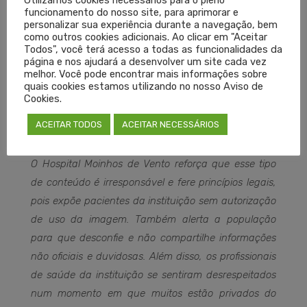
Utilizamos cookies necessários para o pleno
Também, limitou a transferência de pacientes que
funcionamento do nosso site, para aprimorar e
necessitam de leitos no Centro de Terapia Intensiva.
personalizar sua experiência durante a navegação, bem
como outros cookies adicionais. Ao clicar em "Aceitar
Os esforços são voltados a proporcionar o suporte
Todos", você terá acesso a todas as funcionalidades da
necessário para ocasionar os melhores desfechos
página e nos ajudará a desenvolver um site cada vez
melhor. Você pode encontrar mais informações sobre
possíveis. Familiares de pacientes com Covid-19 não
quais cookies estamos utilizando no nosso Aviso de
circulam pelo hospital e são orientados a
Cookies.
permanecer em casa, uma vez que as visitas são
ACEITAR TODOS
ACEITAR NECESSÁRIOS
vedadas nesses casos.
O Hospital Moinhos de Vento reforça que esse tipo
de conteúdo é irresponsável e fere princípios legais,
pois expõe pacientes da instituição sem autorização
de uso da imagem. Também alerta a população
para que desconfie e não compartilhe informações
não oficiais e duvidosas. Além disso, os profissionais
de saúde da instituição se sentiram desrespeitados
num momento em que muitos estão privados do