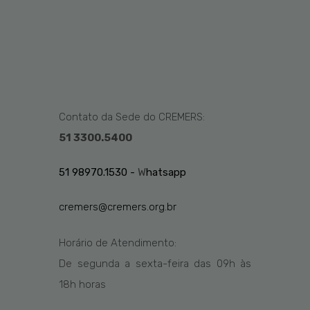
Contato da Sede do CREMERS:
51 3300.5400
51 98970.1530 -
W
hatsapp
cremers@cremers.org.br
Horário de Atendimento:
De segunda a sexta-feira das
09h
às
1
8
h
horas