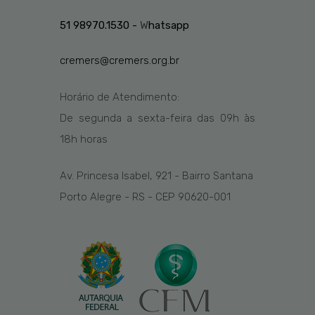
51 98970.1530 -
W
hatsapp
cremers@cremers.org.br
Horário de Atendimento:
De segunda a sexta-feira das
09h
às
1
8
h
horas
Av. Princesa Isabel, 921 - Bairro Santana
Porto Alegre - RS - CEP 90620-001