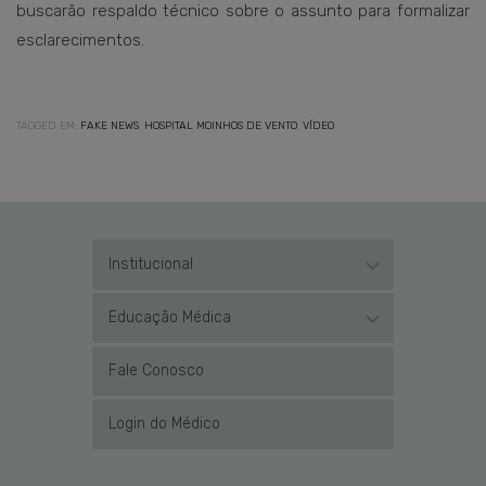
buscarão respaldo técnico sobre o assunto para formalizar
esclarecimentos.
TAGGED EM:
FAKE NEWS
,
HOSPITAL MOINHOS DE VENTO
,
VÍDEO
Institucional
Educação Médica
Fale Conosco
Login do Médico