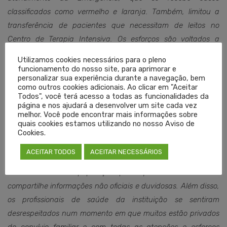
classificados como vermelho e laranja. Também, limitou a
transferência de pacientes que necessitam de leitos no
Centro de Terapia Intensiva. Os esforços são voltados a
proporcionar o suporte necessário para ocasionar os
Utilizamos cookies necessários para o pleno
melhores desfechos possíveis. Familiares de pacientes com
funcionamento do nosso site, para aprimorar e
personalizar sua experiência durante a navegação, bem
Covid-19 não circulam pelo hospital e são orientados a
como outros cookies adicionais. Ao clicar em "Aceitar
permanecer em casa, uma vez que as visitas são vedadas
Todos", você terá acesso a todas as funcionalidades da
página e nos ajudará a desenvolver um site cada vez
nesses casos.
melhor. Você pode encontrar mais informações sobre
quais cookies estamos utilizando no nosso Aviso de
O Hospital Moinhos de Vento reforça que esse tipo de
Cookies.
conteúdo é irresponsável e fere princípios legais, pois expõe
ACEITAR TODOS
ACEITAR NECESSÁRIOS
pacientes da instituição sem autorização de uso da imagem.
Também alerta a população para que desconfie e não
compartilhe informações não oficiais e duvidosas. Além disso,
os profissionais de saúde da instituição se sentiram
desrespeitados num momento em que muitos estão privados