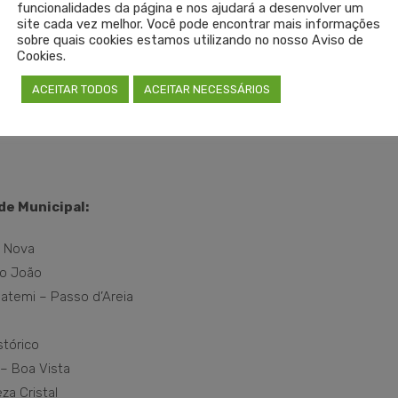
funcionalidades da página e nos ajudará a desenvolver um
site cada vez melhor. Você pode encontrar mais informações
sobre quais cookies estamos utilizando no nosso Aviso de
Cookies.
ACEITAR TODOS
ACEITAR NECESSÁRIOS
de Municipal:
a Nova
ão João
uatemi – Passo d’Areia
stórico
 – Boa Vista
za Cristal