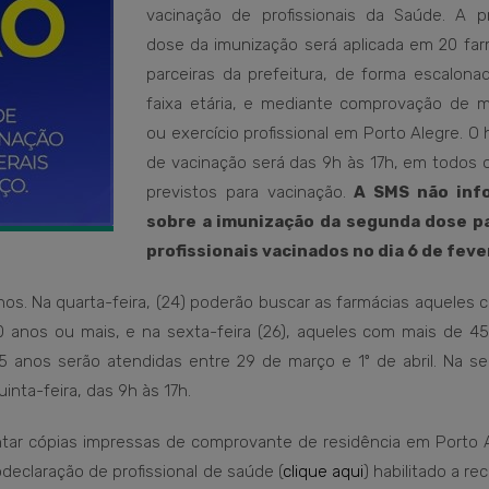
vacinação de profissionais da Saúde. A pr
dose da imunização será aplicada em 20 far
parceiras da prefeitura, de forma escalonad
faixa etária, e mediante comprovação de m
ou exercício profissional em Porto Alegre. O 
de vacinação será das 9h às 17h, em todos o
previstos para vacinação.
A SMS não inf
sobre a imunização da segunda dose p
profissionais vacinados no dia 6 de feve
anos. Na quarta-feira, (24) poderão buscar as farmácias aqueles
0 anos ou mais, e na sexta-feira (26), aqueles com mais de 45
45 anos serão atendidas entre 29 de março e 1º de abril. Na s
inta-feira, das 9h às 17h.
entar cópias impressas de comprovante de residência em Porto A
declaração de profissional de saúde (
clique aqui
) habilitado a re