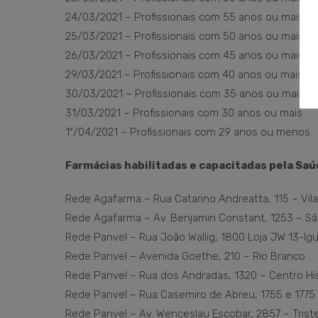
24/03/2021 – Profissionais com 55 anos ou mais
25/03/2021 – Profissionais com 50 anos ou mais
26/03/2021 – Profissionais com 45 anos ou mais
29/03/2021 – Profissionais com 40 anos ou mais
30/03/2021 – Profissionais com 35 anos ou mais
31/03/2021 – Profissionais com 30 anos ou mais
1º/04/2021 – Profissionais com 29 anos ou menos
Farmácias habilitadas e capacitadas pela Saú
Rede Agafarma – Rua Catarino Andreatta, 115 – Vil
Rede Agafarma – Av. Benjamin Constant, 1253 – S
Rede Panvel – Rua João Wallig, 1800 Loja JW 13-Ig
Rede Panvel – Avenida Goethe, 210 – Rio Branco
Rede Panvel – Rua dos Andradas, 1320 – Centro Hi
Rede Panvel – Rua Casemiro de Abreu, 1755 e 1775
Rede Panvel – Av. Wenceslau Escobar, 2857 – Triste