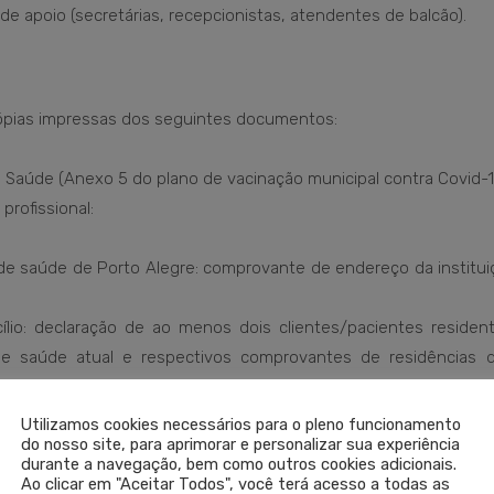
 de apoio (secretárias, recepcionistas, atendentes de balcão).
 cópias impressas dos seguintes documentos:
 Saúde (Anexo 5 do plano de vacinação municipal contra Covid-1
profissional:
s de saúde de Porto Alegre: comprovante de endereço da institu
lio: declaração de ao menos dois clientes/pacientes residen
 de saúde atual e respectivos comprovantes de residências 
Utilizamos cookies necessários para o pleno funcionamento
do nosso site, para aprimorar e personalizar sua experiência
durante a navegação, bem como outros cookies adicionais.
Ao clicar em "Aceitar Todos", você terá acesso a todas as