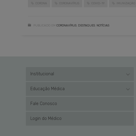
CORONA
CORONAVÍRUS
COVID-19
IMUNIZAÇÃO
PUBLICADO EM
CORONAVÍRUS
,
DESTAQUES
,
NOTÍCIAS
Institucional
Educação Médica
Fale Conosco
Login do Médico