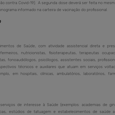
ção contra Covid-19). A segunda dose deverá ser feita no mesmo
onograma informado na carteira de vacinação do profissional.
O
imentos de Saúde, com atividade assistencial direta e prese
fermeiros, nutricionistas, fisioterapeutas, terapeutas ocupaci
as, fonoaudiólogos, psicólogos, assistentes sociais, profissio
spectivos técnicos e auxiliares que atuam em serviços volta
, em hospitais, clínicas, ambulatórios, laboratórios, farm
serviços de interesse à Saúde (exemplos: academias de giná
óticas, estúdios de tatuagem e estabelecimentos de saúde an