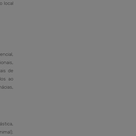
 local
ncial,
onais,
nais de
dos ao
ácias,
stica,
imal);