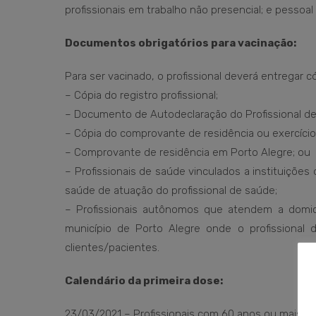
profissionais em trabalho não presencial; e pessoal
Documentos obrigatórios para vacinação:
Para ser vacinado, o profissional deverá entregar
– Cópia do registro profissional;
– Documento de Autodeclaração do Profissional de
– Cópia do comprovante de residência ou exercício 
– Comprovante de residência em Porto Alegre; ou
– Profissionais de saúde vinculados a instituiçõe
saúde de atuação do profissional de saúde;
– Profissionais autônomos que atendem a domicí
município de Porto Alegre onde o profissional
clientes/pacientes.
Calendário da primeira dose:
23/03/2021 – Profissionais com 60 anos ou mais