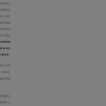
imeira
mácias
a, por
oradia
horário
s dias
ormou
ara os
reiro
.
 com 55
 anos,
egunda
legre,
ceber a