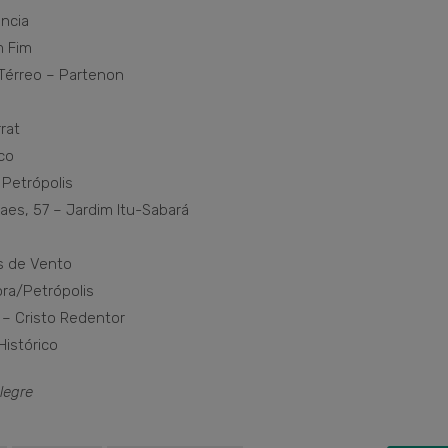
ência
m Fim
 Térreo – Partenon
rrat
ico
 Petrópolis
es, 57 – Jardim Itu-Sabará
a
os de Vento
ora/Petrópolis
1 – Cristo Redentor
Histórico
legre