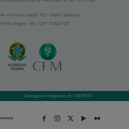
De segunda a sexta-feira das
09h
às 1
8
h
horas
Av. Princesa Isabel, 921 - Bairro Santana
Porto Alegre - RS - CEP 90620-001
Delegacias Regionais do CREMERS