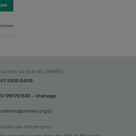
MAIS
ENTÁRIOS
Contato da Sede do CREMERS:
51 3300.5400
51 98970.1530 -
W
hatsapp
cremers@cremers.org.br
Horário de Atendimento: