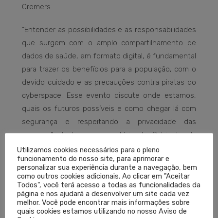
Cremers.
“Entender as possibilidades e as responsabilidades
que surgem com o amplo compartilhamento de
dados de saúde, em formato digital, é fundamental
para trazer os benefícios para a população, com o
devido cuidado e as precauções contra piratas do
cyberspace. Esse evento discute onde estamos,
quais os futuros possíveis e como chegar lá com
segurança e respeitando a privacidade das
pessoas”, destaca o secretário do Gabinete da
Inovação.
Utilizamos cookies necessários para o pleno
funcionamento do nosso site, para aprimorar e
personalizar sua experiência durante a navegação, bem
Os painéis visam a explicar, à rede de instituições
como outros cookies adicionais. Ao clicar em "Aceitar
da capital e do estado, como funcionará o
Todos", você terá acesso a todas as funcionalidades da
página e nos ajudará a desenvolver um site cada vez
compartilhamento de dados no ecossistema de
melhor. Você pode encontrar mais informações sobre
saúde a partir de novas leis e regras, além de
quais cookies estamos utilizando no nosso Aviso de