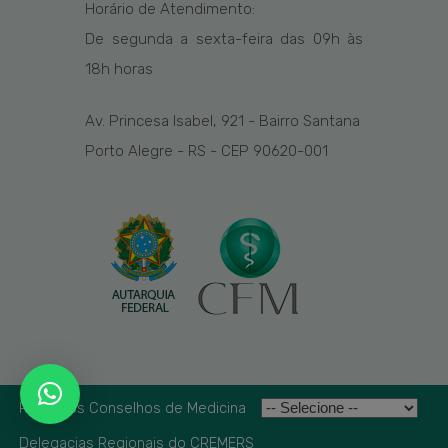
Horário de Atendimento:
De segunda a sexta-feira das
09h
às
1
8
h
horas
Av. Princesa Isabel, 921 - Bairro Santana
Porto Alegre - RS - CEP 90620-001
Rede dos Conselhos de Medicina
Delegacias Regionais do CREMERS