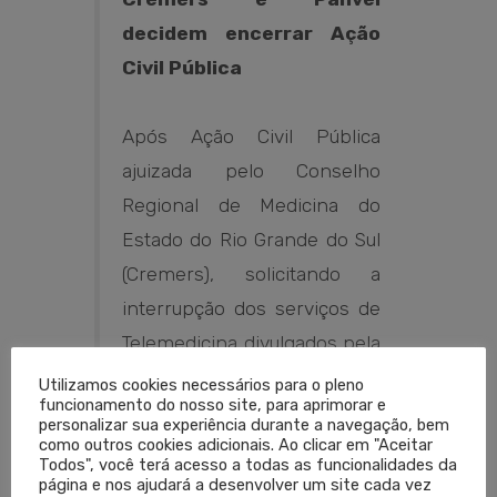
decidem encerrar Ação
Civil Pública
Após Ação Civil Pública
ajuizada pelo Conselho
Regional de Medicina do
Estado do Rio Grande do Sul
(Cremers), solicitando a
interrupção dos serviços de
Telemedicina divulgados pela
Panvel por meio da Panvel
Utilizamos cookies necessários para o pleno
funcionamento do nosso site, para aprimorar e
Clinic, a empresa, em
personalizar sua experiência durante a navegação, bem
como outros cookies adicionais. Ao clicar em "Aceitar
conformidade com seus
Todos", você terá acesso a todas as funcionalidades da
princípios e conduta ética,
página e nos ajudará a desenvolver um site cada vez