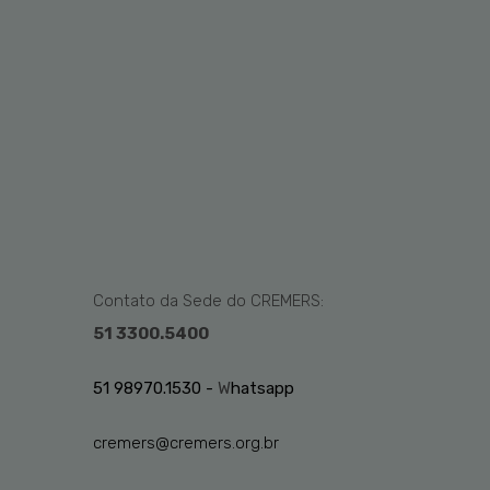
Contato da Sede do CREMERS:
51 3300.5400
51 98970.1530 -
W
hatsapp
cremers@cremers.org.br