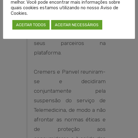
melhor. Você pode encontrar mais informações sobre
reconheceu a necessidade
quais cookies estamos utilizando no nosso Aviso de
Cookies.
de rever o processo de
atendimento dos serviços
ACEITAR TODOS
ACEITAR NECESSÁRIOS
de Telemedicina por meio de
seus parceiros na
plataforma.
Cremers e Panvel reuniram-
se e decidiram
conjuntamente pela
suspensão do serviço de
Telemedicina, de modo a não
afrontar as normas éticas e
de proteção aos