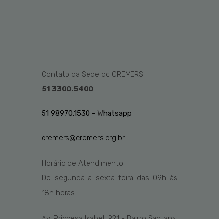
Contato da Sede do CREMERS:
51 3300.5400
51 98970.1530 -
W
hatsapp
cremers@cremers.org.br
Horário de Atendimento:
De segunda a sexta-feira das
09h
às
1
8
h
horas
Av. Princesa Isabel, 921 - Bairro Santana