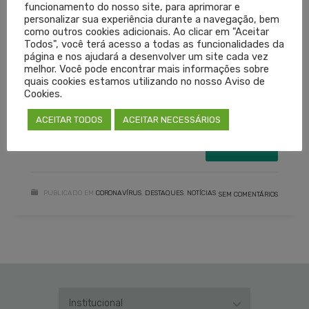
funcionamento do nosso site, para aprimorar e
assistente para averiguação.
personalizar sua experiência durante a navegação, bem
como outros cookies adicionais. Ao clicar em "Aceitar
Todos", você terá acesso a todas as funcionalidades da
Confira a Resolução 10/2020 na íntegra AQUI
página e nos ajudará a desenvolver um site cada vez
melhor. Você pode encontrar mais informações sobre
quais cookies estamos utilizando no nosso Aviso de
Cookies.
ATENDIMENTO REMOTO
CREMERS
MEDICINA
ACEITAR TODOS
ACEITAR NECESSÁRIOS
TELEMEDICINA
LEIA MAIS
PUBLICADO EM
CORONAVÍRUS
,
DESTAQUES
,
NOTÍCIAS
SEM COMENTÁRIOS
Institucional