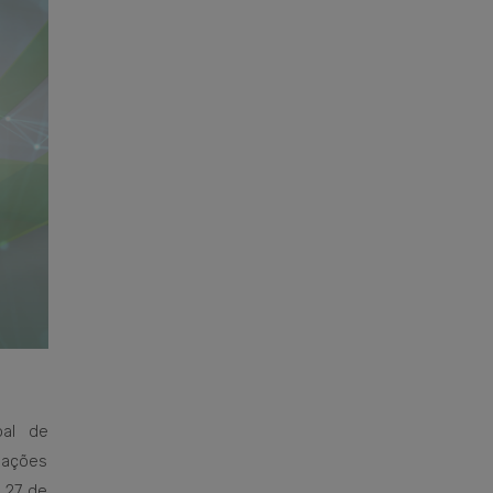
pal de
nações
a 27 de