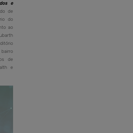
ados e
tado de
rio do
nto ao
barth
itório
bairro
os de
alth e