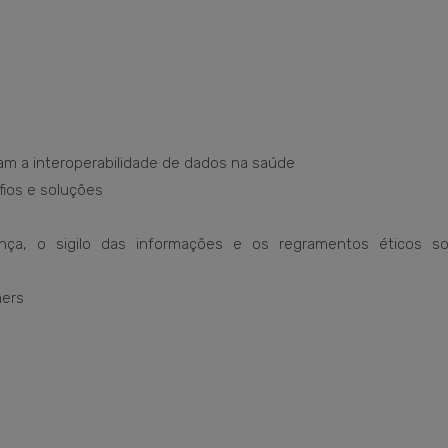
m a interoperabilidade de dados na saúde
fios e soluções
nça, o sigilo das informações e os regramentos éticos s
mers