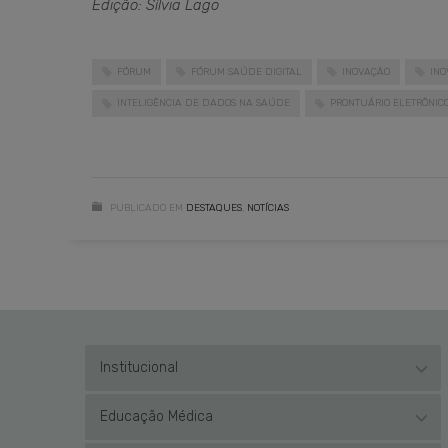
Edição: Sílvia Lago
FÓRUM
FÓRUM SAÚDE DIGITAL
INOVAÇÃO
INO
INTELIGÊNCIA DE DADOS NA SAÚDE
PRONTUÁRIO ELETRÔNIC
PUBLICADO EM
DESTAQUES
,
NOTÍCIAS
Institucional
Educação Médica