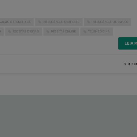
VAÇÃO E TECNOLOGIA
INTELIGÊNCIA ARTIFICIAL
INTELIGÊNCIA DE DADOS
O
RECEITAS DIGITAIS
RECEITAS ONLINE
TELEMEDICINA
LEIA 
SEM COM