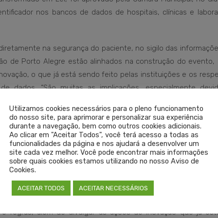
ificador nos bancos de dados de hospitais, clínicas e laborat
iretamente na segurança do paciente, no sigilo das informaçõe
ão de Porto Alegre estão alinhados na construção do evento,
 inovação, o que já está sendo feito pelas instituições e os resp
de dados. “São muitas as implicações, especialmente devi
o, poderá ser antiético não usar inteligência artificial na p
Utilizamos cookies necessários para o pleno funcionamento
do nosso site, para aprimorar e personalizar sua experiência
durante a navegação, bem como outros cookies adicionais.
Ao clicar em "Aceitar Todos", você terá acesso a todas as
des que surgem com o amplo compartilhamento de dados de saú
funcionalidades da página e nos ajudará a desenvolver um
efícios para a população, com o devido cuidado e as precauções
site cada vez melhor. Você pode encontrar mais informações
sobre quais cookies estamos utilizando no nosso Aviso de
estamos, quais os futuros possíveis e como chegar lá com segur
Cookies.
secretário do Gabinete da Inovação.
ACEITAR TODOS
ACEITAR NECESSÁRIOS
es da capital e do estado, como funcionará o compartilhamento d
 e regras, além de divulgar as ações de inovação que já es