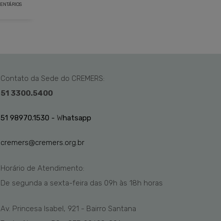
ENTÁRIOS
Contato da Sede do CREMERS:
51 3300.5400
51 98970.1530 -
W
hatsapp
cremers@cremers.org.br
Horário de Atendimento:
De segunda a sexta-feira das
09h
às 1
8
h
horas
Av. Princesa Isabel, 921 - Bairro Santana