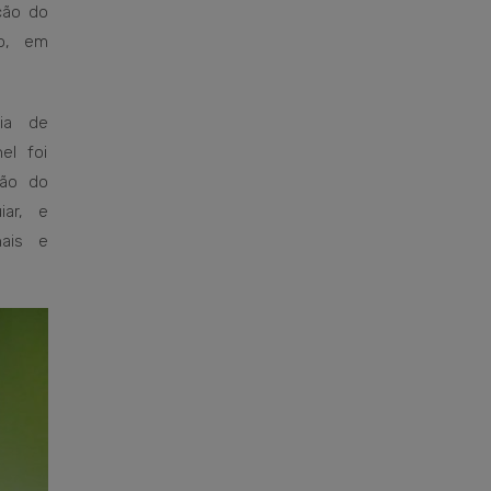
ção do
o, em
ia de
el foi
ção do
iar, e
nais e