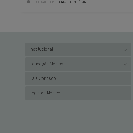
PUBLICADO EM
DESTAQUES
,
NOTÍCIAS
Institucional
Educação Médica
Fale Conosco
Login do Médico