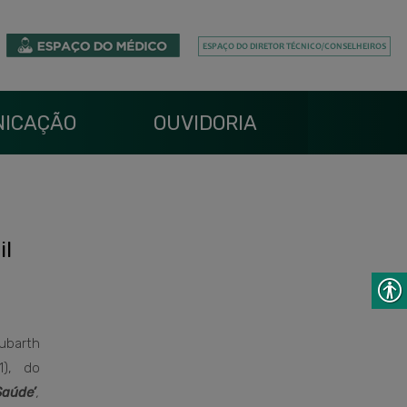
ICAÇÃO
OUVIDORIA
il
barth
1), do
Saúde’
,