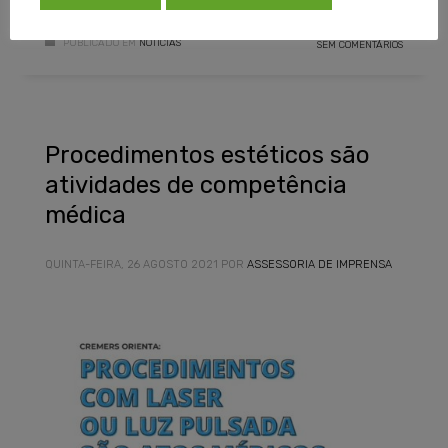
PUBLICADO EM
NOTÍCIAS
SEM COMENTÁRIOS
Procedimentos estéticos são
atividades de competência
médica
QUINTA-FEIRA, 26 AGOSTO 2021
POR
ASSESSORIA DE IMPRENSA