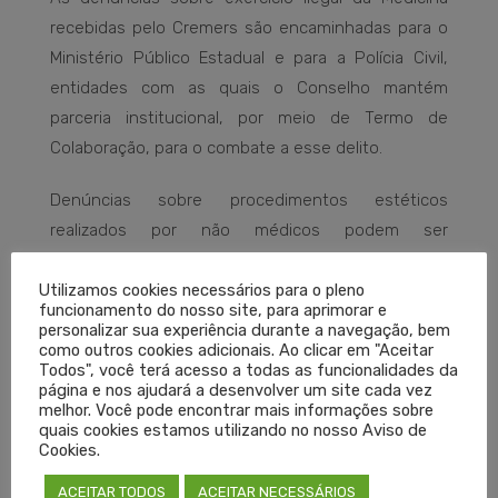
recebidas pelo Cremers são encaminhadas para o
Ministério Público Estadual e para a Polícia Civil,
entidades com as quais o Conselho mantém
parceria institucional, por meio de Termo de
Colaboração, para o combate a esse delito.
Denúncias sobre procedimentos estéticos
realizados por não médicos podem ser
encaminhadas para o e-mail
Utilizamos cookies necessários para o pleno
denuncia@cremers.org.br
ou pelo telefone da
funcionamento do nosso site, para aprimorar e
Ouvidoria (
51-3300.5400 – ramal 242).
personalizar sua experiência durante a navegação, bem
como outros cookies adicionais. Ao clicar em "Aceitar
Todos", você terá acesso a todas as funcionalidades da
página e nos ajudará a desenvolver um site cada vez
DENÚNCIAS
EXERCÍCIO ILEGAL DA MEDICINA
melhor. Você pode encontrar mais informações sobre
quais cookies estamos utilizando no nosso Aviso de
LASER
LIPOASPIRAÇÃO
PROCEDIMENTOS ESTÉTICOS
Cookies.
LEIA MAIS
ACEITAR TODOS
ACEITAR NECESSÁRIOS