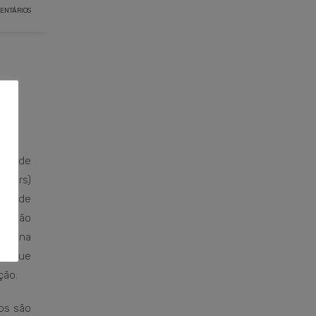
ENTÁRIOS
al de
emers)
ção de
r não
edicina
s, que
ção.
os são