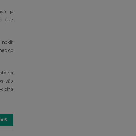
ers já
os que
incidir
médico
sto na
os são
edicina
MAIS