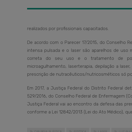
realizados por profissionais capacitados.
De acordo com o Parecer 17/2015, do Conselho Re
intensa pulsada e o laser são aparelhos de uso mé
correta do seu uso e o tratamento de possí
microagulhamento, laserterapia, depilação a laser, 
prescrição de nutracêuticos/nutricosméticos só po
Em 2017, a Justiça Federal do Distrito Federal d
529/2016, do Conselho Federal de Enfermagem (Cofe
Justiça Federal vai ao encontro da defesa das pre
conforme a Lei 12842/2013 (Lei do Ato Médico), que
CIRURGIA PLÁSTICA
ESTÉTICA
LASER
LUZ PUL