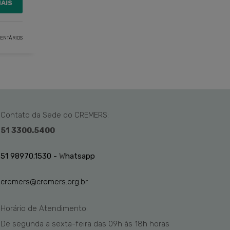
MAIS
ENTÁRIOS
Contato da Sede do CREMERS:
51 3300.5400
51 98970.1530 -
W
hatsapp
cremers@cremers.org.br
Horário de Atendimento:
De segunda a sexta-feira das
09h
às 1
8
h
horas