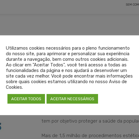
SEM COM
tividades de competência médica
Utilizamos cookies necessários para o pleno funcionamento
do nosso site, para aprimorar e personalizar sua experiência
durante a navegação, bem como outros cookies adicionais.
Ao clicar em "Aceitar Todos", você terá acesso a todas as
funcionalidades da página e nos ajudará a desenvolver um
Somente em 2021, o Conselho Region
site cada vez melhor. Você pode encontrar mais informações
Medicina do Estado do Rio Grande do Sul (Cr
sobre quais cookies estamos utilizando no nosso Aviso de
Cookies.
recebeu 19 denúncias sobre a realiza
procedimentos estéticos invasivos po
ACEITAR TODOS
ACEITAR NECESSÁRIOS
médicos. O combate ao exercício ilegal da M
é uma das principais atribuições do Cremer
tem por objetivo proteger a saúde da popula
Mais de 1,5 milhão de procedimentos estétic