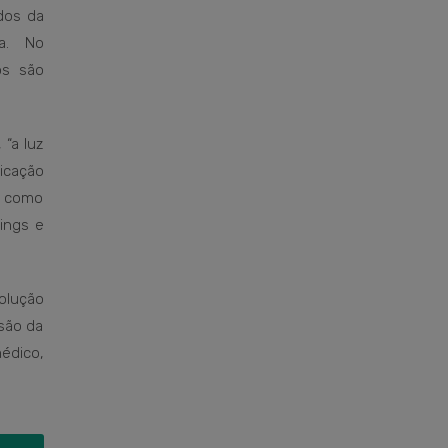
dos da
ca. No
os são
“a luz
dicação
s como
lings e
olução
isão da
médico,