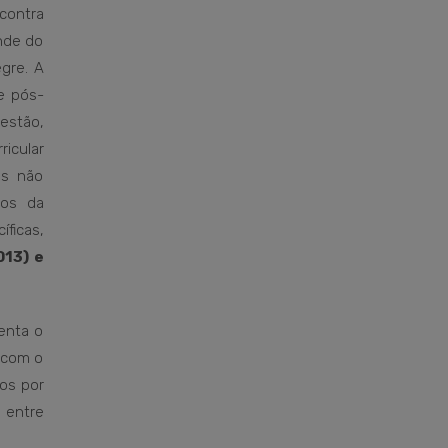
 contra
ande do
egre. A
e pós-
estão,
icular
es não
tos da
ficas,
013) e
menta o
s com o
os por
, entre