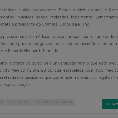
téticos é algo preocupante. Desde o início do ano, o Crem
mentos invasivos sendo realizados ilegalmente. Lamentam
tata o presidente do Cremers, Carlos Isaia Filho.
e profissionais não médicos realizem procedimentos que podem 
ções, que podem ser graves, precisarão de assistência de um 
dente Eduardo Neubarth Trindade.
ano, a oferta do curso pela universidade fere o que está previ
 do Ato Médico (12.842/2013), que estabelece que atos médic
 a retirada das disciplinas que contemplem o exercício ilegal da M
 especialização.
NA
ILEGALIDADE
PROCEDIMENTO ESTÉTICO
LEIA 