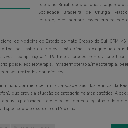
feitos no Brasil todos os anos, segundo da
Sociedade Brasileira de Cirurgia Plásti
entanto, nem sempre esses procediment
gional de Medicina do Estado do Mato Grosso do Sul (CRM-MS), 
dico, pois cabe a ele a avaliação clínica, o diagnóstico, a in
veis complicações”. Portanto, procedimentos estético
criolipólise, escleroterapia, intradermoterapia/mesoterapia, pee
dem ser realizados por médicos.
eterminou, por meio de liminar, a suspensão dos efeitos da Res
n), que previa a atuação da categoria na área estética. A dec
rrogativas profissionais dos médicos dermatologistas e do ato 
 dispõe sobre o exercício da Medicina.
SADA
PROCEDIMENTO ESTÉTICO